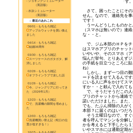
す
- ジョギングシミュレーター
（英語版）
さて、困ったことにその2
- 水泳シミュレーター
せん。なので、連絡先を事
（英語版）
です！
:: 最近のあれこれ
うーんどうしたものかと
06/01 - もろもろ雑記
（スマホは無いので）連絡
アップルウォッチを買い換え
な・・と。
ました
04/14 - もろもろ雑記
で、ジム本部のＨＰをチ
結婚36周年
はスマホアプリのチャット
いやいや、そのスマホ（ア
03/30 - もろもろ雑記
悩んだ挙句、とりあえずジ
スーツケースのガタガタ、解
の手紙を目立つところに貼
消しました
ね）
02/26 - もろもろ雑記
しかし、まず一つ目の難
オフラインラブで涙した話
ードを読ませて入るんです
にいる人に声をかけてスマ
01/26 - もろもろ雑記
すか・・と頼んで入れても
今、ジャングリアに行ってき
で、そうだそうだこの人
た （2026年1月）
プリのチャットから連絡で
12/23 - もろもろ雑記
諾いただけました。また、
で、洗濯機の隙間を埋めまし
でも、たぶん掃除の人がく
た
本部？に届くのはいつだろ
そう土曜日なので、すぐ
12/03 - もろもろ雑記
者を呼んでマシンを分解し
洗濯機買い替え記（蛇口の位
かを考えると下手したら１
置が低すぎる！）
いやスマホには通勤定期が入
10/15 - もろもろ雑記