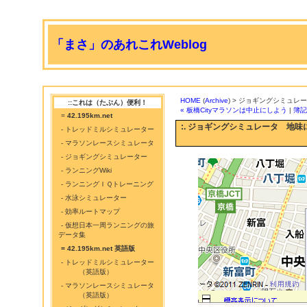
「まさ」のあれこれWeblog
HOME
(
Archive
) > ジョギングシミュ
::これは（たぶん）便利！
« 板橋Cityマラソンは中止にしよう
|
簿記
=
42.195km.net
:. ジョギングシミュレータ 地
- トレッドミルシミュレーター
- マラソンレースシミュレータ
- ジョギングシミュレーター
- ランニングWiki
- ランニングＩＱトレーニング
- 水泳シミュレーター
- 効率ルートマップ
- 仮想日本一周ランニングの旅
データ集
= 42.195km.net 英語版
- トレッドミルシミュレーター
（英語版）
- マラソンレースシミュレータ
（英語版）