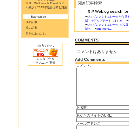
関連記事検索
JAL Wellness & Travel マイ
ル減少｜2025年最新比較と対策
：：まさWeblog searc
:: Navigation
■
ジョギングシミュレータから見
版）をアップデートしました
■
次の記事
■
ジョギングシミュレータ（PC版
前の記事
制へ
■
and more...
月別のあれこれ
COMMENTS
ご協力ください
コメントはありません
みんなで作る
Add Comments
ランニング辞典
コメント:
お名前:
あなたのサイトのURL:
メールアドレス: