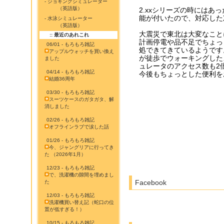
- ジョギングシミュレーター
（英語版）
2.xxシリーズの時にはあった
能が付いたので、対応した
- 水泳シミュレーター
（英語版）
大震災で東北は大変なこと
:: 最近のあれこれ
計画停電や品不足でちょっ
06/01 - もろもろ雑記
処できてきているようです
アップルウォッチを買い換え
が徒歩でウォーキングした
ました
ュレータのアクセス数も2
04/14 - もろもろ雑記
今後もちょっとした便利を
結婚36周年
03/30 - もろもろ雑記
スーツケースのガタガタ、解
消しました
02/26 - もろもろ雑記
オフラインラブで涙した話
01/26 - もろもろ雑記
今、ジャングリアに行ってき
た （2026年1月）
12/23 - もろもろ雑記
で、洗濯機の隙間を埋めまし
Facebook
た
12/03 - もろもろ雑記
洗濯機買い替え記（蛇口の位
置が低すぎる！）
10/15 - もろもろ雑記