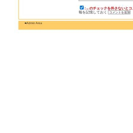
:←のチェックを外さないとコ
報を記憶しておく
■Admin Area