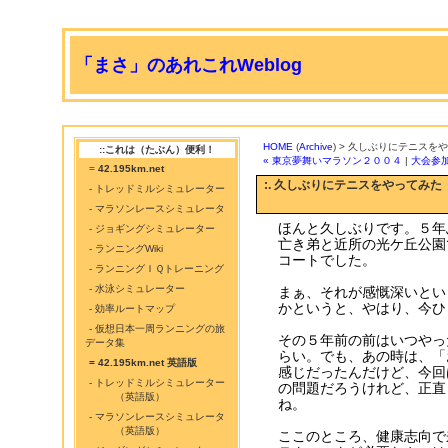
「まさ」のあれこれWeblog
HOME
(
Archive
) > 久しぶりにテニスを
::これは（たぶん）便利！
« 東京夢舞いマラソン２００４
|
大会参加
=
42.195km.net
:. 久しぶりにテニスをやってみた
- トレッドミルシミュレーター
- マラソンレースシミュレータ
ほんと久しぶりです。５年
- ジョギングシミュレーター
亡き弟と近所の光ケ丘公園
- ランニングWiki
コートでした。
- ランニングＩＱトレーニング
- 水泳シミュレーター
まぁ、それが感慨深いとい
かというと、やはり、今ひ
- 効率ルートマップ
- 仮想日本一周ランニングの旅
その５年前の前はいつやっ
データ集
らい。でも、あの時は、「
= 42.195km.net 英語版
感じだったんだけど、今回
- トレッドミルシミュレーター
の問題だろうけれど、正直
（英語版）
ね。
- マラソンレースシミュレータ
（英語版）
ここのところ、健康志向で