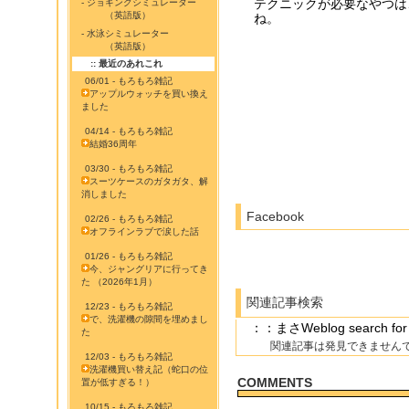
テクニックが必要なやつは
- ジョギングシミュレーター
（英語版）
ね。
- 水泳シミュレーター
（英語版）
:: 最近のあれこれ
06/01 - もろもろ雑記
アップルウォッチを買い換え
ました
04/14 - もろもろ雑記
結婚36周年
03/30 - もろもろ雑記
スーツケースのガタガタ、解
消しました
Facebook
02/26 - もろもろ雑記
オフラインラブで涙した話
01/26 - もろもろ雑記
今、ジャングリアに行ってき
た （2026年1月）
関連記事検索
12/23 - もろもろ雑記
で、洗濯機の隙間を埋めまし
：：まさWeblog searc
た
関連記事は発見できません
12/03 - もろもろ雑記
洗濯機買い替え記（蛇口の位
COMMENTS
置が低すぎる！）
10/15 - もろもろ雑記