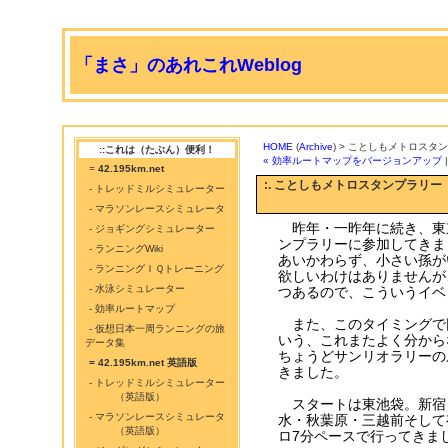
「まさ」のあれこれWeblog
HOME
(
Archive
) > ことしもメトロス
::これは（たぶん）便利！
« 効率ルートマップをバージョンアップ
=
42.195km.net
:. ことしもメトロスタンプラリ
- トレッドミルシミュレーター
- マラソンレースシミュレータ
昨年・一昨年に続き、東
- ジョギングシミュレーター
ンプラリーに参加してきま
- ランニングWiki
あいかわらず、小さい孫が
- ランニングＩＱトレーニング
欲しいわけはありませんが
- 水泳シミュレーター
つあるので、こういうイベ
- 効率ルートマップ
また、このタイミングで
- 仮想日本一周ランニングの旅
いう、これまたよく分から
データ集
ちょうどサンリオラリーの
= 42.195km.net 英語版
きました。
- トレッドミルシミュレーター
（英語版）
スタートは東池袋。新宿
- マラソンレースシミュレータ
水・秋葉原・三越前そして
（英語版）
ロ7分ペースで行ってきま