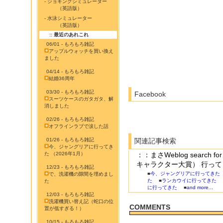
- ジョギングシミュレーター
（英語版）
- 水泳シミュレーター
（英語版）
:: 最近のあれこれ
06/01 - もろもろ雑記
アップルウォッチを買い換え
ました
04/14 - もろもろ雑記
結婚36周年
03/30 - もろもろ雑記
Facebook
スーツケースのガタガタ、解
消しました
02/26 - もろもろ雑記
オフラインラブで涙した話
01/26 - もろもろ雑記
関連記事検索
今、ジャングリアに行ってき
た （2026年1月）
：：まさWeblog searc
キャラクター大賞） 行って
12/23 - もろもろ雑記
■
今、ジャングリアに行ってきた （
で、洗濯機の隙間を埋めまし
た
■
ランカウイに行ってきた
た
に行ってきた
■
and more...
12/03 - もろもろ雑記
洗濯機買い替え記（蛇口の位
COMMENTS
置が低すぎる！）
10/15 - もろもろ雑記