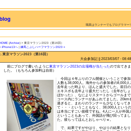
log
職業はランナーでもプログラマー
HOME
(
Archive
) > 東京マラソン2023（第16回）
« iPhone13へ
|
練馬こぶしハーフマラソン2023 »
:. 東京マラソン2023（第16回）
大会参加記 || 2023/03/07 - 08:48 
前にブログで書いたように
東京マラソン2023の出場権が当たった
ので出てきま
した。（もちろん参加料は自前）
今回は４年ぶりのフル開催ということで参加
人数も38,000人。海外からの参加者の8,000人
去年走った時より、ほんと盛大でした。前日の
エキスポも去年より盛大だったし（去年がしょ
ぼかった）、なによりスタートからゴールまで
コース内にランナーがあふれてました。20km
過ぎると、まわりのランナーも少なくなってき
て・・・ということもなく、38,000人という
は本当にすごい規模ですね。4人に一人が外国
ということもあって、外国語が飛び回ってまし
た。彼らってほんとおしゃべりｗ。
で、結果ですがやはり、やはりの結果となり