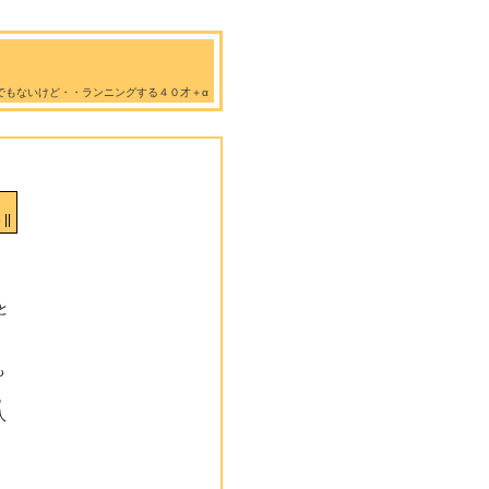
でもないけど・・ランニングする４０才＋α
||
と
も
の
人