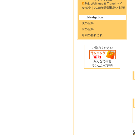
JAL Wellness & Travel マイ
ル減少｜2025年最新比較と対策
:: Navigation
次の記事
前の記事
月別のあれこれ
ご協力ください
みんなで作る
ランニング辞典