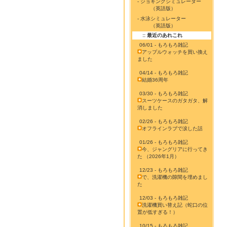
- ジョギングシミュレーター
（英語版）
- 水泳シミュレーター
（英語版）
:: 最近のあれこれ
06/01 - もろもろ雑記
アップルウォッチを買い換え
ました
04/14 - もろもろ雑記
結婚36周年
03/30 - もろもろ雑記
スーツケースのガタガタ、解
消しました
02/26 - もろもろ雑記
オフラインラブで涙した話
01/26 - もろもろ雑記
今、ジャングリアに行ってき
た （2026年1月）
12/23 - もろもろ雑記
で、洗濯機の隙間を埋めまし
た
12/03 - もろもろ雑記
洗濯機買い替え記（蛇口の位
置が低すぎる！）
10/15 - もろもろ雑記