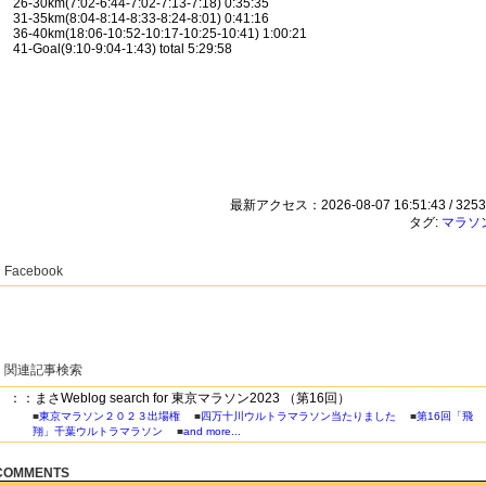
26-30km(7:02-6:44-7:02-7:13-7:18) 0:35:35
31-35km(8:04-8:14-8:33-8:24-8:01) 0:41:16
36-40km(18:06-10:52-10:17-10:25-10:41) 1:00:21
41-Goal(9:10-9:04-1:43) total 5:29:58
最新アクセス：2026-08-07 16:51:43 / 3253
タグ:
マラソ
Facebook
関連記事検索
：：まさWeblog search for 東京マラソン2023 （第16回）
■
東京マラソン２０２３出場権
■
四万十川ウルトラマラソン当たりました
■
第16回「飛
翔」千葉ウルトラマラソン
■
and more...
COMMENTS