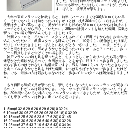
ました。今回は前年や北海道マラソン前よりも
30km走も増やしたりはしていのですが、だめ
す。ほんと、後半足が攣ります。
去年の東京マラソンと比較すると、前半（ハーフ）までは30秒/ｋｍくらい早
く、それでもつらくは無かったのですが（とはいえ6:30/kmくらいではあるが）
後半は少しずつ落ちてきて、足がピキピキし始めた28ｋｍくらいからは時折スト
レッチとかしながら用心していたのに。35kmの計測マットを踏んだ瞬間、両足
攣ってその場で倒れ込んでしまいました（泣）
計測マットのところなので、スタッフもあわてて（邪魔ですからね）歩道へ抱
込んでいただいて、救護スタッフも呼んでくれて、10分くらい足伸ばしたり揉ん
だりしていただきました。ほんとにありがとうございました。この後、どうしま
か？と聞かれたので、辞めようかなとも思ったのですが、あと７ｋｍだし、歩い
ゴール目指しますと告げてその場を後にしました。
神戸マラソンの時も足を攣ったあと、ちょっとしてから走り出したら再び攣っ
迷惑かけた経験があるので、今回は走ることをせずに残り７ｋｍ歩き通しました
走らず歩くのはそれなりに結構大変ですよ。残り３kmくらいになったときちょっ
と走ってみようかなと足を上げた瞬間、やっぱりやばそうなので歩きましたけど
ね。でも、最後の方は競歩じゃないけど、歩きの1kmのタイムは随分縮まりまし
ｗ。
もう何回も連続で足が攣ったり、攣りそうになったりのフルマラソンが続きて
るので、これがフルは最後かなぁ。でも、やっぱり東京マラソンはいいんですよ
ね。20年間いろいろな地方でもフルマラソン走ってきましたが、なんだかんだ言
っても東京マラソンは抜きに出ていると思います。
1- 5km(6:32-6:29-6:26-6:29-6:28) 0:32:24
6-10km(6:30-06:27-06:26-06:28-06:18) 0:32:09
10-15km(6:25-6:20-6:23-6:17-6:20) 0:31:45
16-20km(6:30-6:20-6:26-6:40-6:30) 0:32:26
21-25km(6:37-6:43-7:19-6:42-6:43) 0:34:04