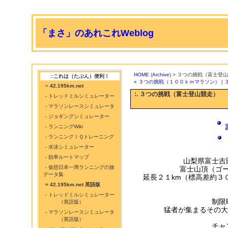
「まさ」のあれこれWeblog
HOME
(
Archive
) > ３つの挑戦（富士登
::これは（たぶん）便利！
« ３つの挑戦（１００ｋｍマラソン）
|
=
42.195km.net
:. ３つの挑戦（富士登山競走）
- トレッドミルシミュレーター
- マラソンレースシミュレータ
- ジョギングシミュレーター
- ランニングWiki
- ランニングＩＱトレーニング
- 水泳シミュレーター
- 効率ルートマップ
山梨県富士吉
- 仮想日本一周ランニングの旅
富士山頂（ゴ
データ集
延長２１km（標高差約３
= 42.195km.net 英語版
- トレッドミルシミュレーター
制限
（英語版）
猛者が集まるその大
- マラソンレースシミュレータ
（英語版）
チャ