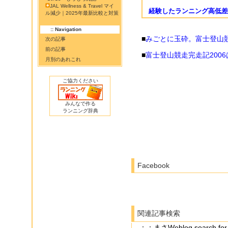
JAL Wellness & Travel マイ
経験したランニング高低差
ル減少｜2025年最新比較と対策
:: Navigation
■
みごとに玉砕。富士登山競
次の記事
前の記事
■
富士登山競走完走記200
月別のあれこれ
ご協力ください
みんなで作る
ランニング辞典
Facebook
関連記事検索
：：まさWeblog search