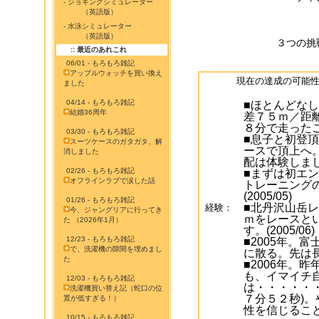
- ジョギングシミュレーター
（英語版）
- 水泳シミュレーター
（英語版）
３つの挑
:: 最近のあれこれ
06/01 - もろもろ雑記
アップルウォッチを買い換え
現在の達成の可能
ました
04/14 - もろもろ雑記
■ほとんどな
結婚36周年
差７５ｍ／距
８分で走ったこと
03/30 - もろもろ雑記
■息子と初登
スーツケースのガタガタ、解
ースで頂上へ
消しました
配は体験しました。
02/26 - もろもろ雑記
■まずは初エ
オフラインラブで涙した話
トレーニング
(2005/05)
01/26 - もろもろ雑記
■北丹沢山岳レ
経験：
今、ジャングリアに行ってき
ｍをレースと
た （2026年1月）
す。(2005/06)
12/23 - もろもろ雑記
■2005年。
で、洗濯機の隙間を埋めまし
に散る。先は長い
た
■2006年。
も、イマイチ
12/03 - もろもろ雑記
は・・・・・
洗濯機買い替え記（蛇口の位
７分５２秒)
置が低すぎる！）
性を信じることが
10/15 - もろもろ雑記