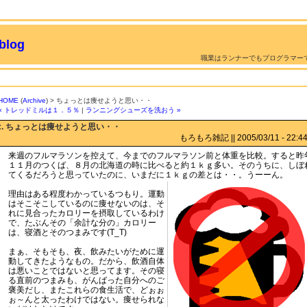
log
職業はランナーでもプログラマー
HOME
(
Archive
) > ちょっとは痩せようと思い・・
« トレッドミルは１．５％
|
ランニングシューズを洗おう »
:. ちょっとは痩せようと思い・・
もろもろ雑記 || 2005/03/11 - 22:44 
来週のフルマラソンを控えて、今までのフルマラソン前と体重を比較。すると昨
１１月のつくば、８月の北海道の時に比べると約１ｋｇ多い。そのうちに、しぼ
てくるだろうと思っていたのに、いまだに１ｋｇの差とは・・。うーーん。
理由はある程度わかっているつもり。運動
はそこそこしているのに痩せないのは、そ
れに見合ったカロリーを摂取しているわけ
で、たぶんその「余計な分の」カロリー
は、寝酒とそのつまみです(T_T)
まぁ、そもそも、夜、飲みたいがために運
動してきたようなもの。だから、飲酒自体
は悪いことではないと思ってます。その寝
る直前のつまみも、がんばった自分へのご
褒美だし、またこれらの食生活で、どぉぉ
ぉ～んと太ったわけではない。痩せられな