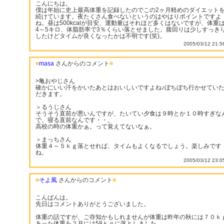
こんにちは。
僕は年始に史上最高体重を記録したのでこの2ヶ月軽めのダイエット
続けています。夜たくさん食べないというのはやはりポイントですよ
ね。昼は500kcalが目安、運動量はそれほど多くはないですが、体重
4～5キロ、体脂肪率で3％くらい落とせました。腹回りは少しすっき
したけどタイムが良くなったかは不明です(笑)。
2005/03/12 21:5
■
masa
さんからのコメント
■
>亀おやじさん
確かにいい汗をかいたあとはおいしいですよね♪ぼちぼち行かせてい
だきます。
＞るうじさん
そうそう直前が悪いんですが、たいてい夕食は９時とか１０時すぎな
で、寝る直前なんです・・。
高校の時の体重かぁ。って覚えてないなぁ。
＞まっちさん
体重４～５ｋｇ落とせれば、タイムもよくなるでしょう。楽しみです
ね。
2005/03/12 23:0
■
そよ風
さんからのコメント
■
こんばんは。
先日はコメントありがとうございました。
体重の話ですが、ご存知かもしれませんが体重は昨年の秋には７０ｋ
あった体重を２月には58ｋｇに落としました。