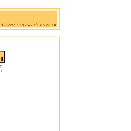
でもないけど・・ランニングする４０才＋α
||
年
れ