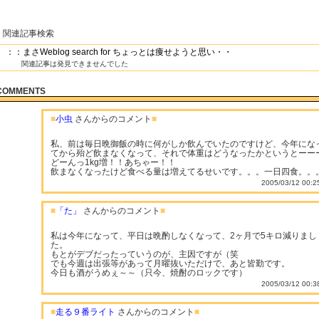
関連記事検索
：：まさWeblog search for ちょっとは痩せようと思い・・
関連記事は発見できませんでした
COMMENTS
■
小虫
さんからのコメント
■
私、前は毎日晩御飯の時に何がしか飲んでいたのですけど、今年にな
てから殆ど飲まなくなって、それで体重はどうなったかというとーー
どーんっ1kg増！！あちゃー！！
飲まなくなったけど食べる量は増えてるせいです。。。一日四食。。
2005/03/12 00:2
■
「た」
さんからのコメント
■
私は今年になって、平日は晩酌しなくなって、2ヶ月で5キロ減りまし
た。
もとがデブだったっていうのが、主因ですが（笑
でも今週は出張等があって月曜抜いただけで、あと皆勤です。
今日も酒がうめぇ～～（只今、焼酎のロックです）
2005/03/12 00:3
■
走る９番ライト
さんからのコメント
■