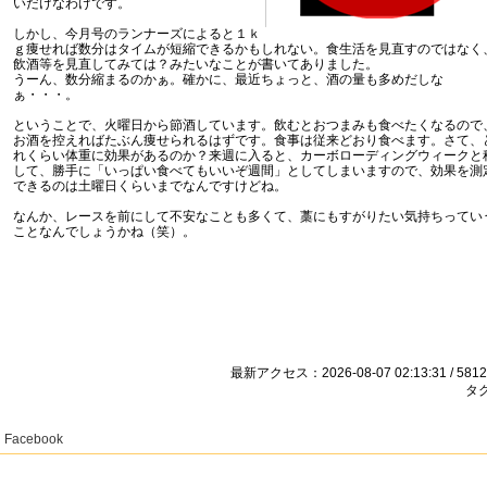
いだけなわけです。
しかし、今月号のランナーズによると１ｋ
ｇ痩せれば数分はタイムが短縮できるかもしれない。食生活を見直すのではなく
飲酒等を見直してみては？みたいなことが書いてありました。
うーん、数分縮まるのかぁ。確かに、最近ちょっと、酒の量も多めだしな
ぁ・・・。
ということで、火曜日から節酒しています。飲むとおつまみも食べたくなるので
お酒を控えればたぶん痩せられるはずです。食事は従来どおり食べます。さて、
れくらい体重に効果があるのか？来週に入ると、カーボローディングウィークと
して、勝手に「いっぱい食べてもいいぞ週間」としてしまいますので、効果を測
できるのは土曜日くらいまでなんですけどね。
なんか、レースを前にして不安なことも多くて、藁にもすがりたい気持ちってい
ことなんでしょうかね（笑）。
最新アクセス：2026-08-07 02:13:31 / 5812
タグ
Facebook