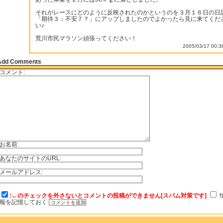
それがレースにどのように反映されたのかというのを３月１６日の日
「期待３：不安７？」にアップしましたのでよかったら見に来てくだ
い♪
荒川市民マラソン頑張ってください！
2005/03/17 00:3
Add Comments
コメント:
お名前:
あなたのサイトのURL:
メールアドレス:
:←のチェックを外さないとコメントの投稿ができません[スパム対策です]
報を記憶しておく