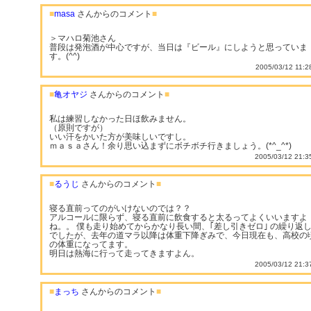
■
masa
さんからのコメント
■
＞マハロ菊池さん
普段は発泡酒が中心ですが、当日は『ビール』にしようと思っていま
す。(^^)
2005/03/12 11:2
■
亀オヤジ
さんからのコメント
■
私は練習しなかった日ほ飲みません。
（原則ですが）
いい汗をかいた方が美味しいですし。
ｍａｓａさん！余り思い込まずにボチボチ行きましょう。(*^_^*)
2005/03/12 21:3
■
るうじ
さんからのコメント
■
寝る直前ってのがいけないのでは？？
アルコールに限らず、寝る直前に飲食すると太るってよくいいますよ
ね。。 僕も走り始めてからかなり長い間、｢差し引きゼロ｣ の繰り返
でしたが、去年の道マラ以降は体重下降ぎみで、今日現在も、高校の
の体重になってます。
明日は熱海に行って走ってきますよん。
2005/03/12 21:3
■
まっち
さんからのコメント
■