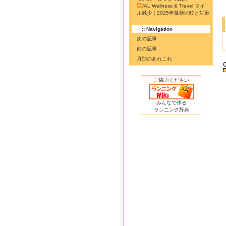
JAL Wellness & Travel マイ
ル減少｜2025年最新比較と対策
:: Navigation
次の記事
前の記事
月別のあれこれ
ご協力ください
みんなで作る
ランニング辞典