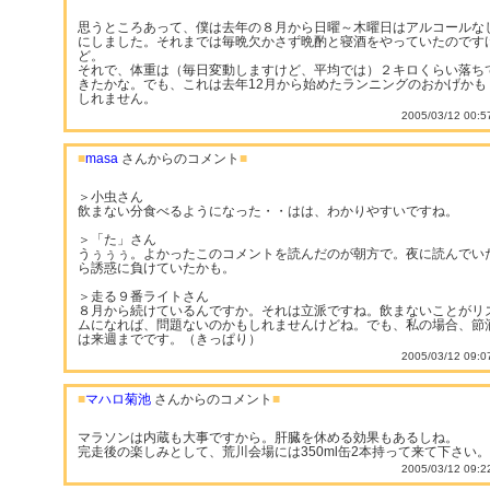
思うところあって、僕は去年の８月から日曜～木曜日はアルコールな
にしました。それまでは毎晩欠かさず晩酌と寝酒をやっていたのです
ど。
それで、体重は（毎日変動しますけど、平均では）２キロくらい落ち
きたかな。でも、これは去年12月から始めたランニングのおかげかも
しれません。
2005/03/12 00:5
■
masa
さんからのコメント
■
＞小虫さん
飲まない分食べるようになった・・はは、わかりやすいですね。
＞「た」さん
うぅぅぅ。よかったこのコメントを読んだのが朝方で。夜に読んでい
ら誘惑に負けていたかも。
＞走る９番ライトさん
８月から続けているんですか。それは立派ですね。飲まないことがリ
ムになれば、問題ないのかもしれませんけどね。でも、私の場合、節
は来週までです。（きっぱり）
2005/03/12 09:0
■
マハロ菊池
さんからのコメント
■
マラソンは内蔵も大事ですから。肝臓を休める効果もあるしね。
完走後の楽しみとして、荒川会場には350ml缶2本持って来て下さい。
2005/03/12 09:2