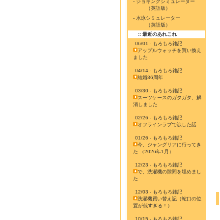
- ジョギングシミュレーター
（英語版）
- 水泳シミュレーター
（英語版）
:: 最近のあれこれ
06/01 - もろもろ雑記
アップルウォッチを買い換え
ました
04/14 - もろもろ雑記
結婚36周年
03/30 - もろもろ雑記
スーツケースのガタガタ、解
消しました
02/26 - もろもろ雑記
オフラインラブで涙した話
01/26 - もろもろ雑記
今、ジャングリアに行ってき
た （2026年1月）
12/23 - もろもろ雑記
で、洗濯機の隙間を埋めまし
た
12/03 - もろもろ雑記
洗濯機買い替え記（蛇口の位
置が低すぎる！）
10/15 - もろもろ雑記