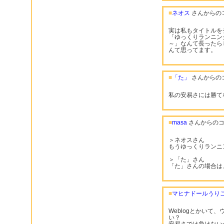
■
ネオス
さんからの
実は私もタイトルを
「ゆっくりランニン
～」なんて長ったら
んて思ってます。
■
「た」
さんからの
私の安易さには勝て
■
masa
さんからのコ
＞ネオスさん
もうゆっくりランニ
＞「た」さん
「た」さんの場合は
■
マヒナドールうり
Weblogとかいて
い？