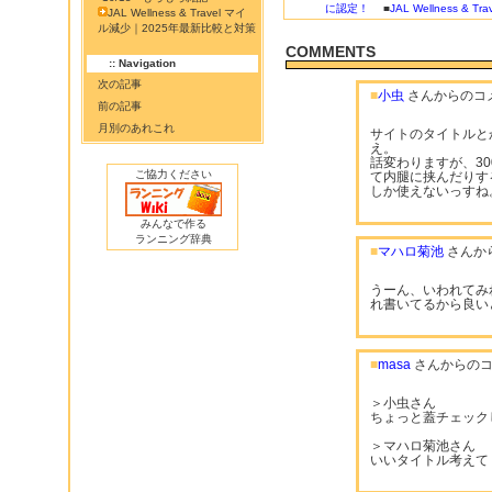
に認定！
■
JAL Wellness & 
JAL Wellness & Travel マイ
ル減少｜2025年最新比較と対策
COMMENTS
:: Navigation
次の記事
■
小虫
さんからのコ
前の記事
月別のあれこれ
サイトのタイトルと
え。
話変わりますが、3
ご協力ください
て内腿に挟んだりす
しか使えないっすね
みんなで作る
ランニング辞典
■
マハロ菊池
さんか
うーん、いわれてみ
れ書いてるから良い
■
masa
さんからのコ
＞小虫さん
ちょっと蓋チェック
＞マハロ菊池さん
いいタイトル考えてく