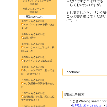
ゃないですか？それでも、
- ジョギングシミュレーター
（英語版）
にしておいたのですが。
- 水泳シミュレーター
もし変更したら、リンク等
（英語版）
こっと書き換えてください
:: 最近のあれこれ
(^^;ゞ）
06/01 - もろもろ雑記
アップルウォッチを買い換え
ました
04/14 - もろもろ雑記
結婚36周年
03/30 - もろもろ雑記
スーツケースのガタガタ、解
消しました
02/26 - もろもろ雑記
オフラインラブで涙した話
01/26 - もろもろ雑記
今、ジャングリアに行ってき
Facebook
た （2026年1月）
12/23 - もろもろ雑記
で、洗濯機の隙間を埋めまし
た
12/03 - もろもろ雑記
関連記事検索
洗濯機買い替え記（蛇口の位
置が低すぎる！）
：：まさWeblog searc
■
世界陸上に行ってきました
■
10/15 - もろもろ雑記