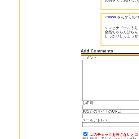
安易さでは負けない
■
masa
さんからのコ
＞マヒナドールうり
全然ちゃらんぽらん
しっかりしてまっせ
Add Comments
コメント:
お名前:
あなたのサイトのURL:
メールアドレス:
:←のチェックを外さないとコ
報を記憶しておく