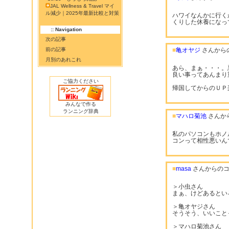
JAL Wellness & Travel マイ
ル減少｜2025年最新比較と対策
ハワイなんかに行く
くりした休養になっ
:: Navigation
次の記事
前の記事
■
亀オヤジ
さんから
月別のあれこれ
あら、まぁ・・・。
良い事ってあんまり
ご協力ください
帰国してからのＵＰ
みんなで作る
ランニング辞典
■
マハロ菊池
さんか
私のパソコンもホノ
コンって相性悪いん
■
masa
さんからのコ
＞小虫さん
まぁ、けどあるとい
＞亀オヤジさん
そうそう、いいこと
＞マハロ菊池さん