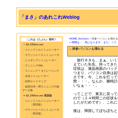
「まさ」のあれこれWeblog
HOME
(
Archive
) > 持参パソコンも壊れる
::これは（たぶん）便利！
« 時間は・・気になります。まだ。
|
で
=
42.195km.net
:. 持参パソコンも壊れる
- トレッドミルシミュレーター
- マラソンレースシミュレータ
旅行ネタも、まぁ、いく
- ジョギングシミュレーター
えていた矢先、持ってきた
- ランニングWiki
症状は、液晶画面のバック
- ランニングＩＱトレーニング
つまり、パソコン自身は起
- 水泳シミュレーター
さです。今、これを打って
態・・・。なんか、腕時計
- 効率ルートマップ
いなぁ・・・。
- 仮想日本一周ランニングの旅
データ集
ってこどで、東京に戻って
= 42.195km.net 英語版
ので（２４時間この症状を
- トレッドミルシミュレーター
したがだめです）、これに
（英語版）
- マラソンレースシミュレータ
後は、帰国してぼちぼちと
（英語版）