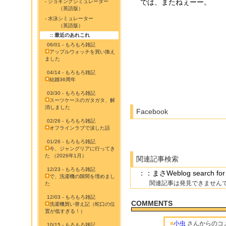
では、またねぇーー。
- ジョギングシミュレーター
（英語版）
- 水泳シミュレーター
（英語版）
:: 最近のあれこれ
06/01 - もろもろ雑記
アップルウォッチを買い換え
ました
04/14 - もろもろ雑記
結婚36周年
03/30 - もろもろ雑記
スーツケースのガタガタ、解
消しました
Facebook
02/26 - もろもろ雑記
オフラインラブで涙した話
01/26 - もろもろ雑記
今、ジャングリアに行ってき
た （2026年1月）
関連記事検索
12/23 - もろもろ雑記
：：まさWeblog search
で、洗濯機の隙間を埋めまし
関連記事は発見できません
た
12/03 - もろもろ雑記
COMMENTS
洗濯機買い替え記（蛇口の位
置が低すぎる！）
■
小虫
さんからのコ
10/15 - もろもろ雑記