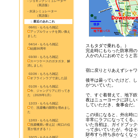
- ジョギングシミュレーター
（英語版）
- 水泳シミュレーター
（英語版）
:: 最近のあれこれ
06/01 - もろもろ雑記
アップルウォッチを買い換え
ました
04/14 - もろもろ雑記
スもタダで乗れる。）
結婚36周年
完走時にもらった防寒用の
人かの人におめでとうと言
03/30 - もろもろ雑記
スーツケースのガタガタ、解
消しました
宿に戻りとりあえずシャワ
02/26 - もろもろ雑記
オフラインラブで涙した話
後半は曇っていたけど、し
がついていた。
01/26 - もろもろ雑記
今、ジャングリアに行ってき
で、すぐ着替えて、地下鉄
た （2026年1月）
夜はニューヨークに詳しい
12/23 - もろもろ雑記
していただき、食事会だ。
で、洗濯機の隙間を埋めまし
た
この頃になると、外出時に
非常にラフになってくる。
12/03 - もろもろ雑記
いた当初は、ガイドブック
洗濯機買い替え記（蛇口の位
って歩いていたが、今はそ
置が低すぎる！）
財布すら持ち歩かなくなっ
10/15 - もろもろ雑記