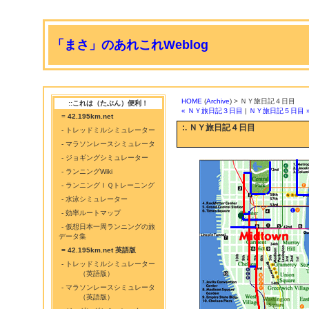
「まさ」のあれこれWeblog
HOME
(
Archive
) > ＮＹ旅日記４日目
::これは（たぶん）便利！
« ＮＹ旅日記３日目
|
ＮＹ旅日記５日目 
=
42.195km.net
:. ＮＹ旅日記４日目
- トレッドミルシミュレーター
- マラソンレースシミュレータ
- ジョギングシミュレーター
- ランニングWiki
- ランニングＩＱトレーニング
- 水泳シミュレーター
- 効率ルートマップ
- 仮想日本一周ランニングの旅
データ集
= 42.195km.net 英語版
- トレッドミルシミュレーター
（英語版）
- マラソンレースシミュレータ
（英語版）