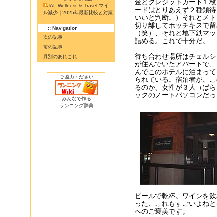
金とクレジットカード１枚
JAL Wellness & Travel マイ
ードはとりあえず２種類待
ル減少｜2025年最新比較と対策
いいと判断。）それとメト
切り離してホッチキスで留
:: Navigation
（笑）、それと地下鉄マッ
次の記事
詰める。これで十分だ。
前の記事
待ち合わせ場所はチェルシ
月別のあれこれ
が住んでいたアパートで、
んでこのホテルに泊まって
ご協力ください
られている。宿泊者が、こ
るのか、女性が３人（ばら
ックのノートパソコンだっ
みんなで作る
ランニング辞典
ビールで乾杯。ワインを飲
った、これもすごいよねと
へのご褒美です。