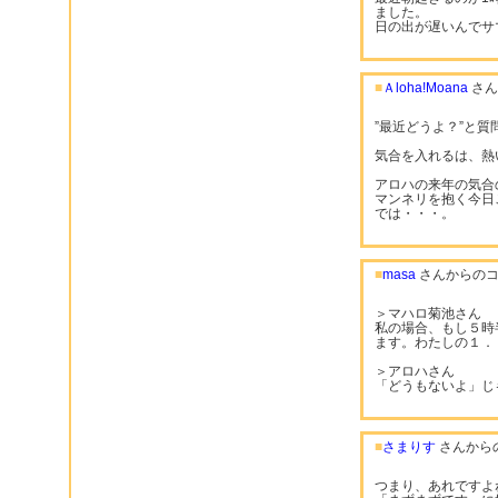
ました。
日の出が遅いんでサ
■
Ａloha!Moana
さん
”最近どうよ？”と質
気合を入れるは、熱
アロハの来年の気合
マンネリを抱く今日
では・・・。
■
masa
さんからのコ
＞マハロ菊池さん
私の場合、もし５時
ます。わたしの１．
＞アロハさん
「どうもないよ」じゃ
■
さまりす
さんから
つまり、あれですよ