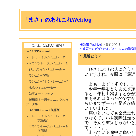
「まさ」のあれこれWeblog
HOME
(
Archive
) > 最近どう？
::これは（たぶん）便利！
« 教育テレビがおもしろい
|
ジムの愚痴話
=
42.195km.net
:. 最近どう？
- トレッドミルシミュレーター
- マラソンレースシミュレータ
ひさしぶりの人に合うと
- ジョギングシミュレーター
いですよね。今回は「最近
- ランニングWiki
- ランニングＩＱトレーニング
「まぁ、まずまずです。」
- 水泳シミュレーター
「今年一年をとりあえず振
ると、年初土踏まずとかが
- 効率ルートマップ
まぁそれは直ったのですが
- 仮想日本一周ランニングの旅
らいまでずーっと足首が痛
データ集
いていました。」
= 42.195km.net 英語版
「痛いといっても全然走れ
- トレッドミルシミュレーター
ゃなくて、いや実際は走っ
（英語版）
で、そんな重症じゃないと
- マラソンレースシミュレータ
て・・・。」
（英語版）
「走っている途中に痛いと