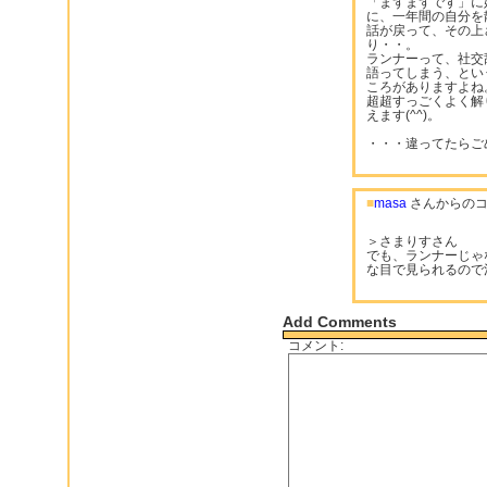
「まずまずです」に
に、一年間の自分を
話が戻って、その上
り・・。
ランナーって、社交
語ってしまう、とい
ころがありますよね
超超すっごくよく解
えます(^^)。
・・・違ってたらごめ
■
masa
さんからのコ
＞さまりすさん
でも、ランナーじゃ
な目で見られるので
Add Comments
コメント: