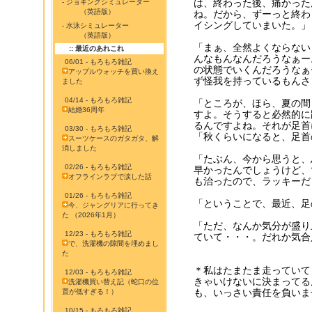
は、終わった後、痛かった
- ジョギングシミュレーター
（英語版）
ね。だから、ずーっと終わ
イシングしていまいた。」
- 水泳シミュレーター
（英語版）
「まぁ、全然よくならない
:: 最近のあれこれ
んなもんなんだろうなぁー
06/01 - もろもろ雑記
の状態でいくんだろうなぁ
アップルウォッチを買い換え
ず怪我を持っているもんさ
ました
04/14 - もろもろ雑記
「ところが、ほら、夏の間
結婚36周年
すよ。そうすると必然的に
るんですよね。それが足首
03/30 - もろもろ雑記
「秋くらいになると、足首
スーツケースのガタガタ、解
消しました
「たぶん、今から思うと、
02/26 - もろもろ雑記
早かったんでしょうけど、
オフラインラブで涙した話
も治ったので、ラッキーだ
01/26 - もろもろ雑記
「ということで、最近、足
今、ジャングリアに行ってき
た （2026年1月）
「ただ、なんか気分が盛り
12/23 - もろもろ雑記
ていて・・・。だれか気合
で、洗濯機の隙間を埋めまし
た
＊私はたまたま走っていて
12/03 - もろもろ雑記
きゃいけないに決まってる
洗濯機買い替え記（蛇口の位
も、いっさい責任を負いま
置が低すぎる！）
10/15 - もろもろ雑記