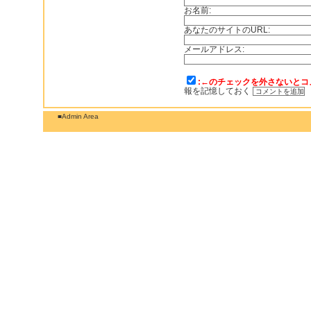
お名前:
あなたのサイトのURL:
メールアドレス:
:←のチェックを外さないとコ
報を記憶しておく
■Admin Area