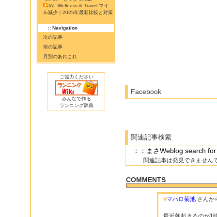
JAL Wellness & Travel マイ
ル減少｜2025年最新比較と対策
:: Navigation
次の記事
前の記事
月別のあれこれ
ご協力ください
Facebook
みんなで作る
ランニング辞典
関連記事検索
：：まさWeblog search f
関連記事は発見できません
COMMENTS
■
マハロ菊池
さんか
最近朝起きるのが1