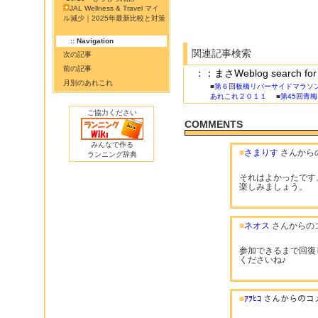
JAL Wellness & Travel マイ
ル減少｜2025年最新比較と対策
:: Navigation
関連記事検索
次の記事
前の記事
：：まさWeblog search 
月別のあれこれ
■
第６回板橋リバーサイドマラソ
あれこれ２０１１
■
第45回青
ご協力ください
COMMENTS
みんなで作る
■
さまりす
さんから
ランニング辞典
それはよかったです
楽しみましょう。
■
ネオス
さんからの
参加できるまで回復
くださいね♪
■
ｱｦﾋｺ
さんからのコ