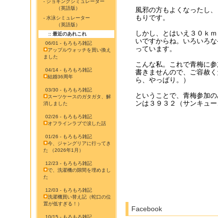
- ジョギングシミュレーター
（英語版）
風邪の方もよくなったし、
もりです。
- 水泳シミュレーター
（英語版）
しかし、とはいえ３０ｋｍ
:: 最近のあれこれ
いですからね。いろいろな
06/01 - もろもろ雑記
っています。
アップルウォッチを買い換え
ました
こんな私。これで青梅に参
04/14 - もろもろ雑記
書きませんので、ご容赦く
結婚36周年
ら、やっぱり。）
03/30 - もろもろ雑記
ということで、青梅参加の
スーツケースのガタガタ、解
ンは３９３２（サンキュー
消しました
02/26 - もろもろ雑記
オフラインラブで涙した話
01/26 - もろもろ雑記
今、ジャングリアに行ってき
た （2026年1月）
12/23 - もろもろ雑記
で、洗濯機の隙間を埋めまし
た
12/03 - もろもろ雑記
洗濯機買い替え記（蛇口の位
置が低すぎる！）
Facebook
10/15 - もろもろ雑記