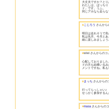
大丈夫ですか？とり
わたしは、ばっちり
ド」です。うふ。
同じアホなら走らな
■
こじろう
さんから
明日は走れそうで良
私は先月、今月とあ
緒に楽しみましょう
■
wiwi さんからの
心配しておりました。
ドの方も結構いるみ
メントですね。私も
■
まっち
さんからの
行ってらっしゃい♪
せっかく参加するん
■
masa
さんからのコ