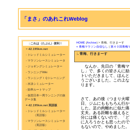
「まさ」のあれこれWeblog
HOME
(
Archive
) > 青梅、行きまーす
::これは（たぶん）便利！
« 青梅マラソン自信なし
|
第４０回青梅マ
=
42.195km.net
:. 青梅、行きまーす
- トレッドミルシミュレーター
- マラソンレースシミュレータ
なんか、先日の「青梅マ
- ジョギングシミュレーター
し」で、多くの皆さんに励
- ランニングWiki
トいただきまして、ほんと
- ランニングＩＱトレーニング
うございました。この上な
- 水泳シミュレーター
ります。
- 効率ルートマップ
- 仮想日本一周ランニングの旅
さて、あの後（つまり火曜
データ集
日、ジムにももちろん行か
= 42.195km.net 英語版
した。足の肉離れに似た痛
- トレッドミルシミュレーター
丈夫。ある距離を越えると
（英語版）
分には痛くないので、「ど
- マラソンレースシミュレータ
に入ろうかとも思ったので
（英語版）
もないので、やめました。