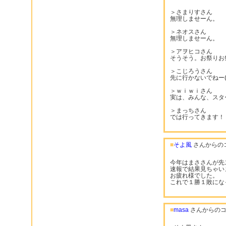
＞さまりすさん
無理しませーん。
＞ネオスさん
無理しませーん。
＞アヲヒコさん
そうそう。お祭りお
＞こじろうさん
先に行かないでねー(^
＞ｗｉｗｉさん
実は、みんな、スタ
＞まっちさん
では行ってきます！
■
そよ風
さんからの
今年はまささんが先
速報で結果見ちゃい
お疲れ様でした。
これで１勝１敗にな
■
masa
さんからのコ