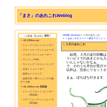
「まさ」のあれこれWeblog
HOME
(
Archive
) > ３月のあれこれ
::これは（たぶん）便利！
« くるみ
|
キタァーー！東京マラソン »
=
42.195km.net
:. ３月のあれこれ
- トレッドミルシミュレーター
- マラソンレースシミュレータ
結局、３月の走行距離は
- ジョギングシミュレーター
リハビリでの歩きとかも入
- ランニングWiki
いんじゃないかなぁ。
- ランニングＩＱトレーニング
で、そのうち半分が荒川マ
- 水泳シミュレーター
以外は、完全にリセットさ
- 効率ルートマップ
まぁ、ぼちぼち行きます。
- 仮想日本一周ランニングの旅
データ集
= 42.195km.net 英語版
- トレッドミルシミュレーター
（英語版）
- マラソンレースシミュレータ
（英語版）