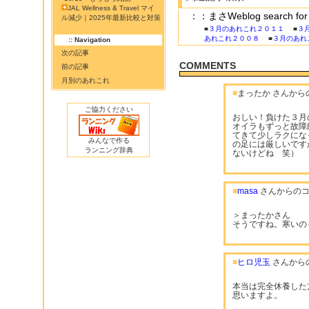
JAL Wellness & Travel マイ
：：まさWeblog search 
ル減少｜2025年最新比較と対策
■
３月のあれこれ２０１１
■
３
あれこれ２００８
■
３月のあれ
:: Navigation
次の記事
COMMENTS
前の記事
月別のあれこれ
■
まったか さんから
ご協力ください
おしい！負けた３月
オイラもずっと故障
てきて少しラクにな
みんなで作る
の足には厳しいです
ランニング辞典
ないけどね 笑）
■
masa
さんからのコ
＞まったかさん
そうですね。寒いの
■
ヒロ児玉
さんから
本当は完全休養した
思いますよ。