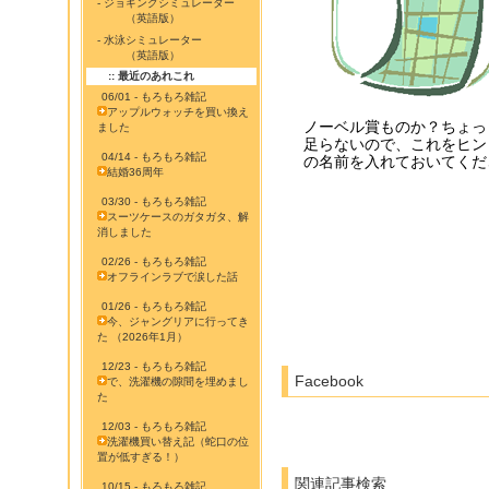
- ジョギングシミュレーター
（英語版）
- 水泳シミュレーター
（英語版）
:: 最近のあれこれ
06/01 - もろもろ雑記
アップルウォッチを買い換え
ノーベル賞ものか？ちょっ
ました
足らないので、これをヒン
04/14 - もろもろ雑記
の名前を入れておいてくだ
結婚36周年
03/30 - もろもろ雑記
スーツケースのガタガタ、解
消しました
02/26 - もろもろ雑記
オフラインラブで涙した話
01/26 - もろもろ雑記
今、ジャングリアに行ってき
た （2026年1月）
12/23 - もろもろ雑記
Facebook
で、洗濯機の隙間を埋めまし
た
12/03 - もろもろ雑記
洗濯機買い替え記（蛇口の位
置が低すぎる！）
関連記事検索
10/15 - もろもろ雑記