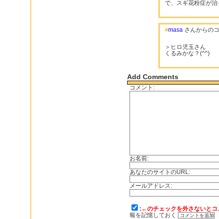
で、スギ花粉症が治
■
masa
さんからのコ
＞ヒロ児玉さん
くるみかな？(^^)
Add Comments
コメント:
お名前:
あなたのサイトのURL:
メールアドレス:
:←のチェックを外さないとコ
報を記憶しておく