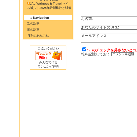
JAL Wellness & Travel マイ
ル減少｜2025年最新比較と対策
:: Navigation
お名前:
次の記事
あなたのサイトのURL:
前の記事
メールアドレス:
月別のあれこれ
ご協力ください
:←のチェックを外さないとコ
報を記憶しておく
みんなで作る
ランニング辞典