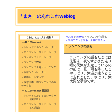
「まさ」のあれこれWeblog
HOME
(
Archive
) > ランニングの話も
::これは（たぶん）便利！
« 登山アクセサリも
|
７月に雪！ »
=
42.195km.net
:. ランニングの話も
- トレッドミルシミュレーター
- マラソンレースシミュレータ
ランニングの話もたまには
- ジョギングシミュレーター
先週末、夜ですがまた走り
- ランニングWiki
曜の天気が安定しているの
- ランニングＩＱトレーニング
の前は、昼、雨も降ったこ
- 水泳シミュレーター
やっぱり、気温が違うとこ
に走れました。やはり、気
- 効率ルートマップ
大変な季節です。
- 仮想日本一周ランニングの旅
データ集
= 42.195km.net 英語版
- トレッドミルシミュレーター
（英語版）
- マラソンレースシミュレータ
（英語版）