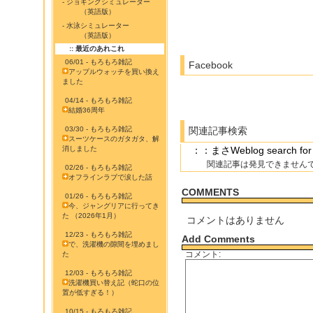
- ジョギングシミュレーター
（英語版）
- 水泳シミュレーター
（英語版）
:: 最近のあれこれ
06/01 - もろもろ雑記
Facebook
アップルウォッチを買い換え
ました
04/14 - もろもろ雑記
結婚36周年
03/30 - もろもろ雑記
関連記事検索
スーツケースのガタガタ、解
消しました
：：まさWeblog search 
関連記事は発見できません
02/26 - もろもろ雑記
オフラインラブで涙した話
COMMENTS
01/26 - もろもろ雑記
今、ジャングリアに行ってき
た （2026年1月）
コメントはありません
12/23 - もろもろ雑記
Add Comments
で、洗濯機の隙間を埋めまし
コメント:
た
12/03 - もろもろ雑記
洗濯機買い替え記（蛇口の位
置が低すぎる！）
10/15 - もろもろ雑記