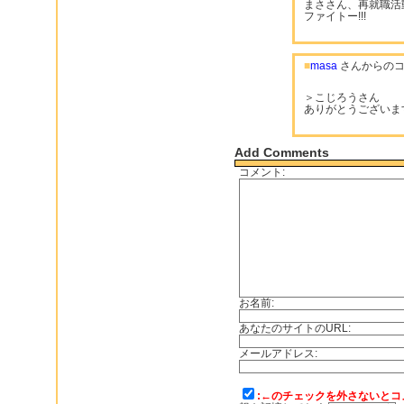
まささん、再就職活
ファイトー!!!
■
masa
さんからのコ
＞こじろうさん
ありがとうございま
Add Comments
コメント:
お名前:
あなたのサイトのURL:
メールアドレス:
:←のチェックを外さないとコ