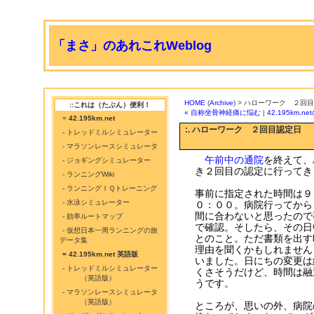
「まさ」のあれこれWeblog
HOME
(
Archive
) > ハローワーク ２回
::これは（たぶん）便利！
« 自称坐骨神経痛に悩む
|
42.195km.n
=
42.195km.net
:. ハローワーク ２回目認定日
- トレッドミルシミュレーター
- マラソンレースシミュレータ
午前中の通院
を終えて、
- ジョギングシミュレーター
き２回目の認定に行ってき
- ランニングWiki
- ランニングＩＱトレーニング
事前に指定された時間は９
- 水泳シミュレーター
０：００。病院行ってから
間に合わないと思ったので
- 効率ルートマップ
で確認。そしたら、その日
- 仮想日本一周ランニングの旅
とのこと。ただ書類を出す
データ集
理由を聞くかもしれません
= 42.195km.net 英語版
いました。日にちの変更は
- トレッドミルシミュレーター
くさそうだけど、時間は融
（英語版）
うです。
- マラソンレースシミュレータ
（英語版）
ところが、思いの外、病院