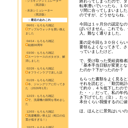
終わってしまったので、ダ
- ジョギングシミュレーター
（英語版）
転車漕いでいったら、１０
リ間に合ってしまいました
- 水泳シミュレーター
のですが、どうせならね、
（英語版）
:: 最近のあれこれ
今回は１ヶ月分の認定なの
06/01 - もろもろ雑記
ばいけません。これでも、
アップルウォッチを買い換え
入。難なく通りました。
ました
04/14 - もろもろ雑記
案の定今回も３０分くらい
結婚36周年
要領もよくなってきて、さ
っていましたけど。
03/30 - もろもろ雑記
スーツケースのガタガタ、解
で、受け取った受給資格者
消しました
「基本手当日額が変更とな
02/26 - もろもろ雑記
たのか？下がったのか？
オフラインラブで涙した話
もらった書類をよく見ると
01/26 - もろもろ雑記
それを読むと、「勤労統計
今、ジャングリアに行ってき
て約０．４％低下したので
た （2026年1月）
た・・」だって。私の年代
12/23 - もろもろ雑記
き下げでした（泣）。たっ
で、洗濯機の隙間を埋めまし
本分くらい我慢するのに値
た
ほ、ほんとに景気はいいの
12/03 - もろもろ雑記
洗濯機買い替え記（蛇口の位
置が低すぎる！）
10/15 - もろもろ雑記