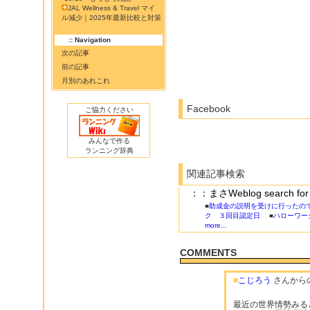
JAL Wellness & Travel マイ
ル減少｜2025年最新比較と対策
:: Navigation
次の記事
前の記事
月別のあれこれ
Facebook
ご協力ください
みんなで作る
ランニング辞典
関連記事検索
：：まさWeblog search
■
助成金の説明を受けに行ったの
ク ３回目認定日
■
ハローワー
more...
COMMENTS
■
こじろう
さんから
最近の世界情勢みる