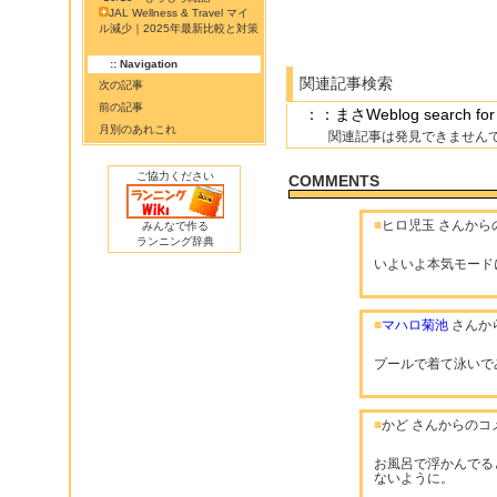
JAL Wellness & Travel マイ
ル減少｜2025年最新比較と対策
:: Navigation
関連記事検索
次の記事
前の記事
：：まさWeblog search
月別のあれこれ
関連記事は発見できません
ご協力ください
COMMENTS
■
ヒロ児玉 さんから
みんなで作る
ランニング辞典
いよいよ本気モード
■
マハロ菊池
さんか
プールで着て泳いで
■
かど さんからのコ
お風呂で浮かんでる
ないように。