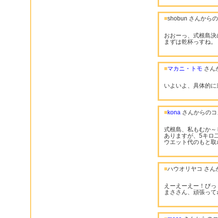
■
shobun さんか
おおーっ、式根島決
まずは乾杯っすね。
■
マカニ・トモ
さん
いよいよ、具体的に
■
kona
さんからのコ
式根島、私もむか～
ありますが、5キロ
ウエット代のもと取
■
ハウオリヤコ さん
えーえーえー！びっ
まささん、頑張って