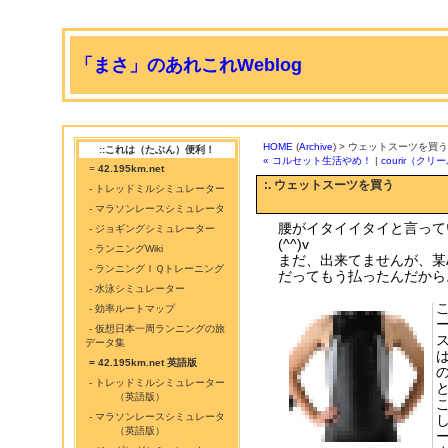
「まさ」のあれこれWeblog
HOME
(
Archive
) > ウェットスーツを買う
::これは（たぶん）便利！
« コルセット生活やめ！
|
courir（ク
=
42.195km.net
:. ウェットスーツを買う
- トレッドミルシミュレーター
- マラソンレースシミュレータ
腰がイタイイタイと言って
- ジョギングシミュレーター
(^^)v
- ランニングWiki
まだ、出来てませんが、某
- ランニングＩＱトレーニング
だってもう払ったんだから
- 水泳シミュレーター
- 効率ルートマップ
- 仮想日本一周ランニングの旅
データ集
= 42.195km.net 英語版
- トレッドミルシミュレーター
（英語版）
- マラソンレースシミュレータ
（英語版）