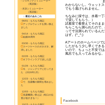
- ジョギングシミュレーター
（英語版）
わからないし。ウェットス
でもう逃げられません。
- 水泳シミュレーター
（英語版）
ちなみに採寸は、水着一丁
:: 最近のあれこれ
で貸してもらう。）
06/01 - もろもろ雑記
試着室で着替えてそのまま
アップルウォッチを買い換え
ちらこちら測られたので、
ました
って寸法測られているんだ
04/14 - もろもろ雑記
はず。(^_^;)
結婚36周年
Aアートのホームページで
03/30 - もろもろ雑記
したがもう少し早くできる
スーツケースのガタガタ、解
いので、ちょっと不安では
消しました
風呂でも入ってみるかな。
02/26 - もろもろ雑記
オフラインラブで涙した話
01/26 - もろもろ雑記
今、ジャングリアに行ってき
た （2026年1月）
12/23 - もろもろ雑記
で、洗濯機の隙間を埋めまし
た
12/03 - もろもろ雑記
洗濯機買い替え記（蛇口の位
置が低すぎる！）
Facebook
10/15 - もろもろ雑記