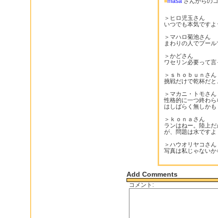
■
masa
さんからのコ
＞ヒロ児玉さん
いつでも本気ですよ
＞マハロ菊池さん
まわりの人でプール
＞かどさん
ワセリン必要って言
＞ｓｈｏｂｕｎさん
挑戦だけで乾杯だと
＞マカニ・トモさん
性格的に一つ終わら
はしばらく無しかも
＞ｋｏｎａさん
ランはねー。陸上だ
が、問題は水ですよ
＞ハウオリヤコさん
写真は私じゃないか
Add Comments
コメント: