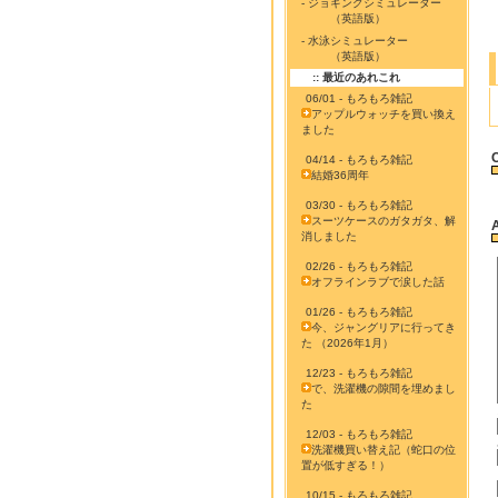
- ジョギングシミュレーター
（英語版）
- 水泳シミュレーター
（英語版）
:: 最近のあれこれ
06/01 - もろもろ雑記
アップルウォッチを買い換え
ました
04/14 - もろもろ雑記
結婚36周年
03/30 - もろもろ雑記
スーツケースのガタガタ、解
消しました
02/26 - もろもろ雑記
オフラインラブで涙した話
01/26 - もろもろ雑記
今、ジャングリアに行ってき
た （2026年1月）
12/23 - もろもろ雑記
で、洗濯機の隙間を埋めまし
た
12/03 - もろもろ雑記
洗濯機買い替え記（蛇口の位
置が低すぎる！）
10/15 - もろもろ雑記