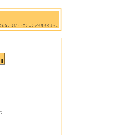
でもないけど・・ランニングする４０才＋α
||
: