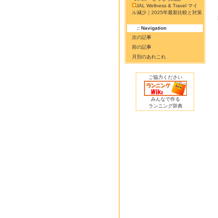
JAL Wellness & Travel マイ
ル減少｜2025年最新比較と対策
:: Navigation
次の記事
前の記事
月別のあれこれ
ご協力ください
みんなで作る
ランニング辞典