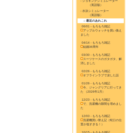
- ジョギングシミュレーター
（英語版）
- 水泳シミュレーター
（英語版）
:: 最近のあれこれ
06/01 - もろもろ雑記
アップルウォッチを買い換え
ました
04/14 - もろもろ雑記
結婚36周年
03/30 - もろもろ雑記
スーツケースのガタガタ、解
消しました
02/26 - もろもろ雑記
オフラインラブで涙した話
01/26 - もろもろ雑記
今、ジャングリアに行ってき
た （2026年1月）
12/23 - もろもろ雑記
で、洗濯機の隙間を埋めまし
た
12/03 - もろもろ雑記
洗濯機買い替え記（蛇口の位
置が低すぎる！）
10/15 - もろもろ雑記