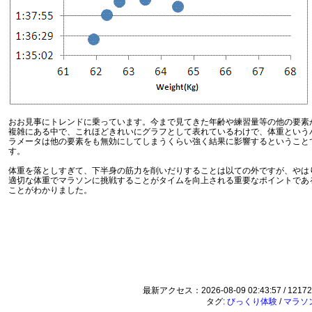
おお見事にトレンドに乗っています。今まで見てきた年齢や練習量等の他の要素
複雑にある中で、これほどきれいにグラフとして表れているわけで、体重という
ラメータは他の要素をも無効にしてしまうくらい強く結果に影響するということ
す。
体重を落としすぎて、下半身の筋力を削いだりすることは以ての外ですが、やは
適切な体重でマラソンに挑戦することがタイムを向上される重要なポイントであ
ことがわかりました。
最新アクセス：2026-08-09 02:43:57 / 12172
タグ:
びっくり体験
/
マラソ