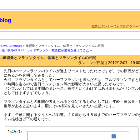
log
職業はランナーでもプログラマー
HOME
(
Archive
) > 練習量とマラソンタイム、体重とマラソンタイムの相関
« 第６回板橋リバーサイドマラソン
|
救急救命講習を受けてきた »
:. 練習量とマラソンタイム、体重とマラソンタイムの相関
ランニング日誌 || 2012/12/07 - 19:00 
先日のハーフマラソンのタイムが過去ワーストだったわけですが、その原因がど
にあるかを究明してみました。
今回、マラソンタイムとしてハーフマラソンを選んだのは、フルマラソンですと
い時間を走るので当日コンデション等の影響が大きいと思ったからです。
サンプルとしては８年間の８レース。毎年というわけではありませんがサンプル
としてはまずまずでしょう。
マラソンタイムとの相関が考えられると仮定するものとしては、年齢・練習量・
重等があると思います。順にその相関を見ていきたいと思います。
まず、年齢に関するタイムへの影響。４０歳から４８歳までのハーフマラソンの
イム推移は以下の通りです。