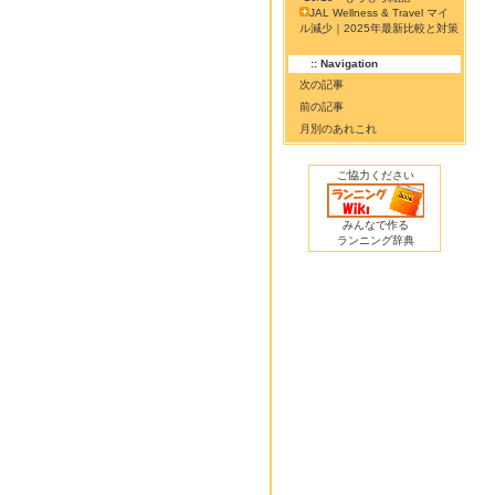
JAL Wellness & Travel マイ
ル減少｜2025年最新比較と対策
:: Navigation
次の記事
前の記事
月別のあれこれ
ご協力ください
みんなで作る
ランニング辞典