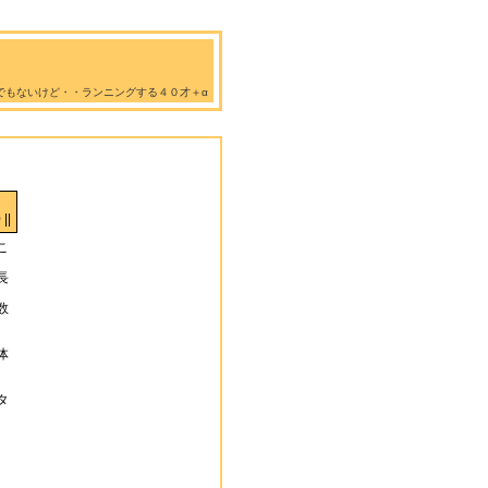
でもないけど・・ランニングする４０才＋α
||
こ
長
数
体
タ