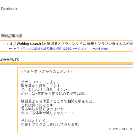
Facebook
関連記事検索
：：まさWeblog search for 練習量とマラソンタイム 体重とマラソンタイムの相
■
ハーフマラソンの記録と練習量の相関（2016バージョン）
■
and more...
COMMENTS
■
たきたて さんからのコメント
■
初めてコメントします。
数年前から拝見してます。
で、久しぶりに拝見しました。
わたしは7年前から走り始めて現在52歳。
練習量よりも体重！ここまで相関が明確とは。
これは身に沁みます。
寄る年波か酒好きのせいか
走っても体重が減りません・・・
それはともかく、
今後もブログ楽しみにしております。
2012/12/13 13:0