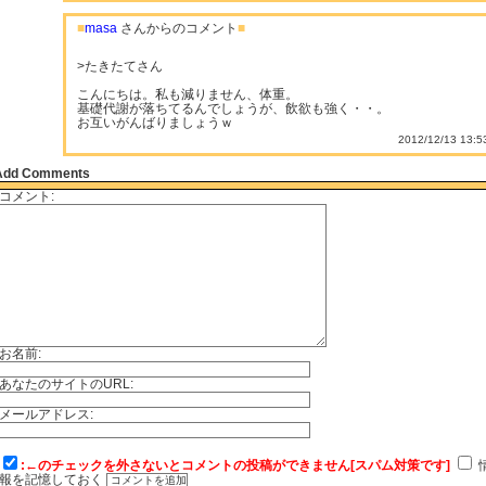
■
masa
さんからのコメント
■
>たきたてさん
こんにちは。私も減りません、体重。
基礎代謝が落ちてるんでしょうが、飲欲も強く・・。
お互いがんばりましょうｗ
2012/12/13 13:5
Add Comments
コメント:
お名前:
あなたのサイトのURL:
メールアドレス:
:←のチェックを外さないとコメントの投稿ができません[スパム対策です]
報を記憶しておく