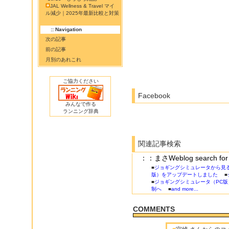
JAL Wellness & Travel マイ
ル減少｜2025年最新比較と対策
:: Navigation
次の記事
前の記事
月別のあれこれ
ご協力ください
Facebook
みんなで作る
ランニング辞典
関連記事検索
：：まさWeblog search
■
ジョギングシミュレータから見
版）をアップデートしました
■
■
ジョギングシミュレータ（PC版
制へ
■
and more...
COMMENTS