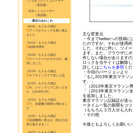
- ジョギングシミュレーター
（英語版）
- 水泳シミュレーター
（英語版）
:: 最近のあれこれ
06/01 - もろもろ雑記
アップルウォッチを買い換え
主な変更点
ました
・今までtwitterへの投稿
04/14 - もろもろ雑記
たのですが、それが使用終
結婚36周年
した。それに伴い、ツイー
ます。また、ブラウザにポ
03/30 - もろもろ雑記
作しない場合がありますの
スーツケースのガタガタ、解
ロックを当サイトは解除し
消しました
詳しくは
こちらを参照
くだ
02/26 - もろもろ雑記
・今回のバージョンより
オフラインラブで涙した話
「もし2013年東京マラソ
す。」
01/26 - もろもろ雑記
「（2013年東京マラソン
今、ジャングリアに行ってき
「（2013年東京マラソン
た （2026年1月）
を追加しました。
12/23 - もろもろ雑記
東京マラソン記録証が送ら
で、洗濯機の隙間を埋めまし
ータイム一覧の新聞をコツ
た
（もちろん３万人分も入れ
・その他
12/03 - もろもろ雑記
洗濯機買い替え記（蛇口の位
今後ともよろしくお願いい
置が低すぎる！）
10/15 - もろもろ雑記