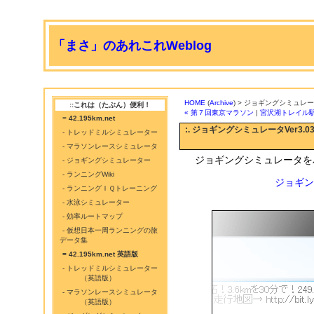
「まさ」のあれこれWeblog
HOME
(
Archive
) > ジョギングシミュレータ
::これは（たぶん）便利！
« 第７回東京マラソン
|
宮沢湖トレイル駅伝
=
42.195km.net
:. ジョギングシミュレータVer3.0
- トレッドミルシミュレーター
- マラソンレースシミュレータ
ジョギングシミュレータを
- ジョギングシミュレーター
- ランニングWiki
ジョギン
- ランニングＩＱトレーニング
- 水泳シミュレーター
- 効率ルートマップ
- 仮想日本一周ランニングの旅
データ集
= 42.195km.net 英語版
- トレッドミルシミュレーター
（英語版）
- マラソンレースシミュレータ
（英語版）