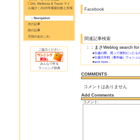
JAL Wellness & Travel マイ
ル減少｜2025年最新比較と対策
Facebook
:: Navigation
次の記事
前の記事
月別のあれこれ
関連記事検索
：：まさWeblog search
ご協力ください
■
引越の際、買って便利だったも
■
引越大作戦（番外編）ウォシュ
■
and more...
みんなで作る
ランニング辞典
COMMENTS
コメントはありません
Add Comments
コメント: