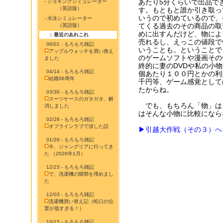
あたり5分くらいで出品で
- ジョギングシミュレーター
（英語版）
す。もともと誰か引き取っ
いうので初めているので、
- 水泳シミュレーター
てくる過去のその商品の取
（英語版）
めに出すんだけど、物によ
:: 最近のあれこれ
売れるし、えっこの値段で
06/01 - もろもろ雑記
いうことも。ということで
アップルウォッチを買い換え
のゲームソフトや漫画その
ました
終的に妻のDVDや私の小
04/14 - もろもろ雑記
個あたり１００円とかの利
結婚36周年
千円等、ゲーム感覚として
たからね。
03/30 - もろもろ雑記
スーツケースのガタガタ、解
でも、もちろん「物」は
消しました
はそんな小物に比較になら
02/26 - もろもろ雑記
オフラインラブで涙した話
▶引越大作戦（その３）へ
01/26 - もろもろ雑記
今、ジャングリアに行ってき
た （2026年1月）
12/23 - もろもろ雑記
で、洗濯機の隙間を埋めまし
た
12/03 - もろもろ雑記
洗濯機買い替え記（蛇口の位
置が低すぎる！）
10/15 - もろもろ雑記