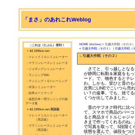
「まさ」のあれこれWeblog
HOME
(
Archive
) > 引越大作戦（その２）
::これは（たぶん）便利！
« 引越大作戦（その１）
|
引越大作戦（そ
=
42.195km.net
:. 引越大作戦（その２）
- トレッドミルシミュレーター
- マラソンレースシミュレータ
さてと、引っ越しとなる
- ジョギングシミュレーター
が静岡に転勤＆家庭をもっ
- ランニングWiki
ード。で、物色するとテレ
- ランニングＩＱトレーニング
わ。しかも、皆ひと昔のも
- 水泳シミュレーター
次男にLINEでこいつら
い？の返事。でも、捨てる
- 効率ルートマップ
くつか出してみました。
- 仮想日本一周ランニングの旅
データ集
昔のヤフオク時代に比べ
= 42.195km.net 英語版
て、スマホで商品のバーコ
- トレッドミルシミュレーター
ると商品タイトルじゃジャ
（英語版）
きまで作ってくれるのね。
- マラソンレースシミュレータ
で写真を取って、5段階く
（英語版）
状態を選んで、値段をつけ