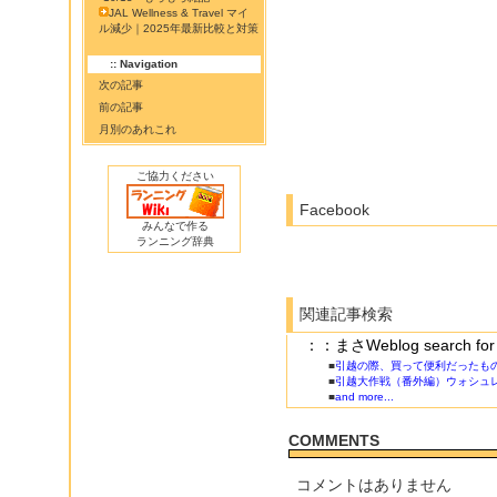
JAL Wellness & Travel マイ
ル減少｜2025年最新比較と対策
:: Navigation
次の記事
前の記事
月別のあれこれ
ご協力ください
Facebook
みんなで作る
ランニング辞典
関連記事検索
：：まさWeblog search
■
引越の際、買って便利だったも
■
引越大作戦（番外編）ウォシュ
■
and more...
COMMENTS
コメントはありません