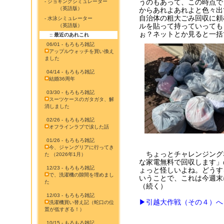
うのもあって、この時点で
- ジョギングシミュレーター
（英語版）
からあれよあれよと色々出
自治体の粗大ごみ回収に頼
- 水泳シミュレーター
ルを貼って持っていっても
（英語版）
ぉ？ネットとか見ると一括
:: 最近のあれこれ
06/01 - もろもろ雑記
アップルウォッチを買い換え
ました
04/14 - もろもろ雑記
結婚36周年
03/30 - もろもろ雑記
スーツケースのガタガタ、解
消しました
02/26 - もろもろ雑記
オフラインラブで涙した話
01/26 - もろもろ雑記
今、ジャングリアに行ってき
ちょっとチャレンジング
た （2026年1月）
な家電無料で回収します」
12/23 - もろもろ雑記
ょっと怪しいよね。どうす
で、洗濯機の隙間を埋めまし
いうことで、これは今週末
た
（続く）
12/03 - もろもろ雑記
▶引越大作戦（その４）へ
洗濯機買い替え記（蛇口の位
置が低すぎる！）
10/15 - もろもろ雑記