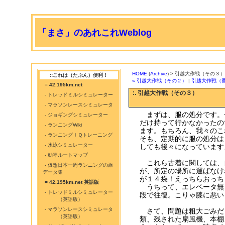
「まさ」のあれこれWeblog
HOME
(
Archive
) > 引越大作戦（その３）
::これは（たぶん）便利！
« 引越大作戦（その２）
|
引越大作戦（
=
42.195km.net
:. 引越大作戦（その３）
- トレッドミルシミュレーター
- マラソンレースシミュレータ
まずは、服の処分です。
- ジョギングシミュレーター
だけ持って行かなかったの
- ランニングWiki
ます。もちろん、我々のこ
- ランニングＩＱトレーニング
そも、定期的に服の処分は
- 水泳シミュレーター
しても後々になっています
- 効率ルートマップ
これら古着に関しては、
- 仮想日本一周ランニングの旅
が、所定の場所に運ばなけ
データ集
が１４袋！えっちらおっ
= 42.195km.net 英語版
うちって、エレベータ無し
- トレッドミルシミュレーター
段で往復。こりゃ膝に悪い
（英語版）
- マラソンレースシミュレータ
さて、問題は粗大ごみだ
（英語版）
類、残された扇風機、本棚