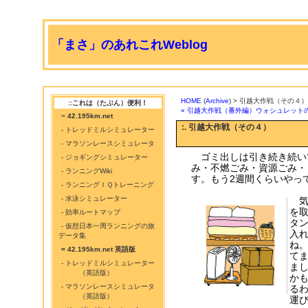
「まさ」のあれこれWeblog
HOME
(
Archive
) > 引越大作戦（その４）
::これは（たぶん）便利！
« 引越大作戦（番外編）ウォシュレット
=
42.195km.net
:. 引越大作戦（その４）
- トレッドミルシミュレーター
- マラソンレースシミュレータ
ゴミ出しは引き続き続い
- ジョギングシミュレーター
み・不燃ごみ・資源ごみ・
- ランニングWiki
す。もう2週間くらいやっ
- ランニングＩＱトレーニング
- 水泳シミュレーター
気
を
- 効率ルートマップ
タ
- 仮想日本一周ランニングの旅
入
データ集
ね
= 42.195km.net 英語版
て
- トレッドミルシミュレーター
ま
（英語版）
か
- マラソンレースシミュレータ
る
（英語版）
運