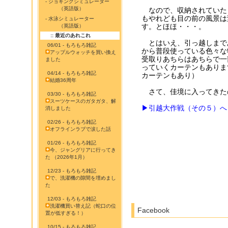
- ジョギングシミュレーター
（英語版）
なので、収納されていた
もやれども目の前の風景は
- 水泳シミュレーター
す。とほほ・・・。
（英語版）
:: 最近のあれこれ
とはいえ、引っ越しまで
06/01 - もろもろ雑記
から普段使っている色々な
アップルウォッチを買い換え
受取りあちらはあちらで一
ました
っていくカーテンもありま
04/14 - もろもろ雑記
カーテンもあり）
結婚36周年
さて、佳境に入ってきた
03/30 - もろもろ雑記
スーツケースのガタガタ、解
▶引越大作戦（その５）へ
消しました
02/26 - もろもろ雑記
オフラインラブで涙した話
01/26 - もろもろ雑記
今、ジャングリアに行ってき
た （2026年1月）
12/23 - もろもろ雑記
で、洗濯機の隙間を埋めまし
た
12/03 - もろもろ雑記
洗濯機買い替え記（蛇口の位
Facebook
置が低すぎる！）
10/15 - もろもろ雑記