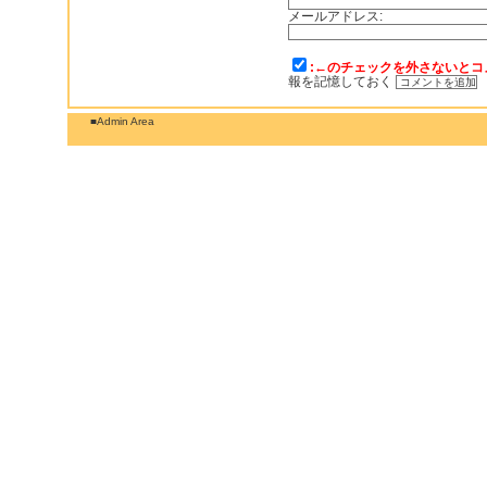
メールアドレス:
:←のチェックを外さないとコ
報を記憶しておく
■Admin Area