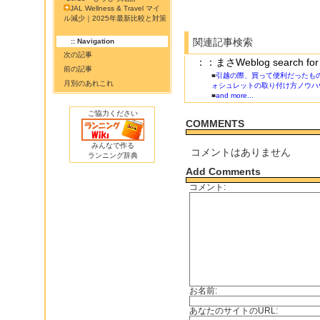
JAL Wellness & Travel マイ
ル減少｜2025年最新比較と対策
関連記事検索
:: Navigation
次の記事
：：まさWeblog search
前の記事
■
引越の際、買って便利だったも
月別のあれこれ
ォシュレットの取り付け方ノウハ
■
and more...
ご協力ください
COMMENTS
みんなで作る
コメントはありません
ランニング辞典
Add Comments
コメント:
お名前:
あなたのサイトのURL: