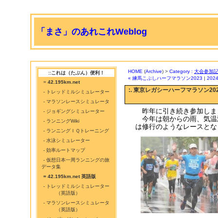
「まさ」のあれこれWeblog
HOME
(
Archive
) >
Category :
大会参加
::これは（たぶん）便利！
« 練馬こぶしハーフマラソン2023
|
202
=
42.195km.net
:. 東京レガシーハーフマラソン20
- トレッドミルシミュレーター
- マラソンレースシミュレータ
昨年に引き続き参加しま
- ジョギングシミュレーター
今年は朝からの雨、気温
- ランニングWiki
は修行のようなレースとな
- ランニングＩＱトレーニング
- 水泳シミュレーター
- 効率ルートマップ
- 仮想日本一周ランニングの旅
データ集
= 42.195km.net 英語版
- トレッドミルシミュレーター
（英語版）
- マラソンレースシミュレータ
（英語版）