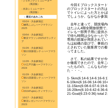
- ジョギングシミュレーター
（英語版）
今回Ｅブロックスタート
のブロックスタートの方は
- 水泳シミュレーター
でトイレによった方とかは
（英語版）
でしょうか。なかなか参加
:: 最近のあれこれ
03/24 - 大会参加記
去年と違って、競技場内
練馬こぶしハーフマラソン
はたぶん4階全開放状態で
2025
イレも一部男子用に提供さ
03/04 - 大会参加記
で待ち時間は少なかったで
東京マラソン2025ボランティ
専用の部屋が用意されてい
ア
ちは結構の並びで、事前の
とされていた観客席での着
01/26 - 大会参加記
ってました。
第22回新宿シティハーフマラ
ソン
さて、私の結果ですが今
11/26 - 大会参加記
か徹底できたので、去年こ
小江戸川越ハーフマラソン
ったものの、こんなものか
2024
た・・・。
01/29 - 大会参加記
1- 5km(6:14-6:14-6:16-6:1
第21回新宿シティハーフマラ
ソン
6-10km(6:16-06:14-06:10-
11-15km(6:08-6:07-6:19-6:
01/15 - 大会参加記
16-20km(6:10-6:42-6:36-6:
2024Fujimiシティマラソン
21-Goal(6:23-0:36) total 2
10/17 - 大会参加記
東京レガシーハーフマラソン
2023