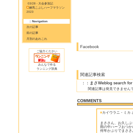
03/28 - 大会参加記
練馬こぶしハーフマラソン
2023
:: Navigation
次の記事
前の記事
月別のあれこれ
Facebook
ご協力ください
みんなで作る
ランニング辞典
関連記事検索
：：まさWeblog search
関連記事は発見できません
COMMENTS
■
カイウラニ・ミカ 
まささん、お久しぶ
雨の中ハーフおつか
何年かぶりでまささ