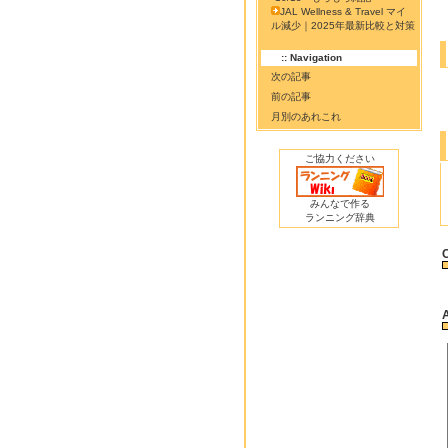
JAL Wellness & Travel マイ
ル減少｜2025年最新比較と対策
:: Navigation
次の記事
前の記事
月別のあれこれ
ご協力ください
みんなで作る
ランニング辞典