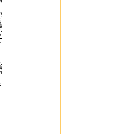
何
超
に
す
最
れ
で
ー
る
ら
写
時
ッ
。
く