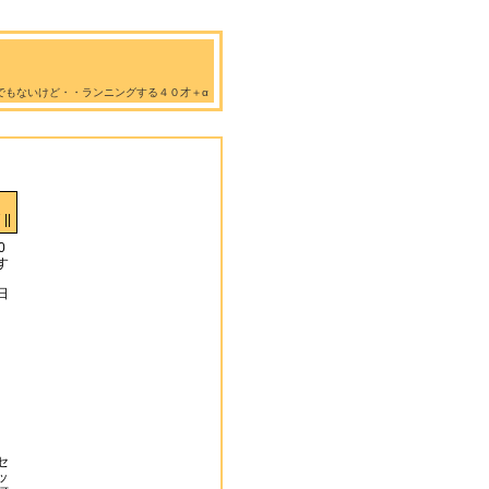
でもないけど・・ランニングする４０才＋α
||
0
す
日
セ
ッ