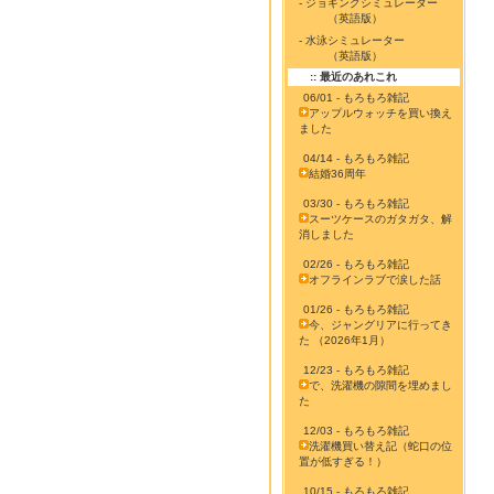
- ジョギングシミュレーター
（英語版）
- 水泳シミュレーター
（英語版）
:: 最近のあれこれ
06/01 - もろもろ雑記
アップルウォッチを買い換え
ました
04/14 - もろもろ雑記
結婚36周年
03/30 - もろもろ雑記
スーツケースのガタガタ、解
消しました
02/26 - もろもろ雑記
オフラインラブで涙した話
01/26 - もろもろ雑記
今、ジャングリアに行ってき
た （2026年1月）
12/23 - もろもろ雑記
で、洗濯機の隙間を埋めまし
た
12/03 - もろもろ雑記
洗濯機買い替え記（蛇口の位
置が低すぎる！）
10/15 - もろもろ雑記