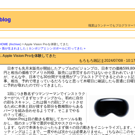
log
職業はランナーでもプログラマー
HOME
(
Archive
) > Apple Vision Proを体験してきた
« 孫が生まれました
|
カンボジアとシンガポールに行ってきた »
:. Apple Vision Proを体験してきた
もろもろ雑記 || 2024/07/08 - 10:17 
日本でも先月末販売が開始したアップルのビジョンプロ。日本での価格599,80
円と相当の価格でアメリカ同様、販売には苦労するのではないかと言われていま
が、そんな中、日本でも30分間デモ使用がアップルストアでできるとのネット記
事。相当、予約で埋まっているだろうなと思って木曜日に確認したら普通に日曜
に予約が取れたので行ってきました。
1回につき数名ずつマンツーマンでインストラク
ターがついてまずセッティングから。初めに自分
の顔をスキャン。これは個々の顔にフィットさせ
るために本体と顔が接する部分を数種類からある
パーツを組み合わせるようです。そこまでやる
の？って感じ。
Vision Proは目の動きを察知してカーソルを動
かし、指のタップ等で選択や拡大やスクロールを
します。なので本体をかぶったらまず個々の目の動きをイニシャライズします。
ッティングはここまで。一度やれば次からは必要ありません。（ちなみにこのセ