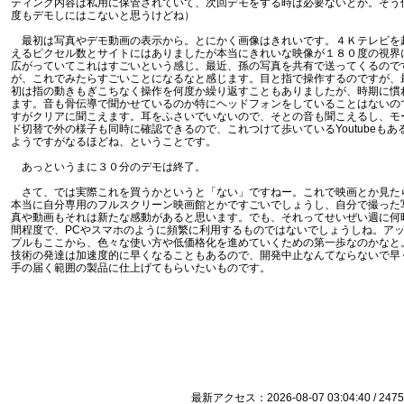
ティング内容は私用に保管されていて、次回デモをする時は必要ないとか。そう
度もデモしにはこないと思うけどね）
最初は写真やデモ動画の表示から。とにかく画像はきれいです。４Ｋテレビを
えるピクセル数とサイトにはありましたが本当にきれいな映像が１８０度の視界
広がっていてこれはすごいという感じ。最近、孫の写真を共有で送ってくるので
が、これでみたらすごいことになるなと感じます。目と指で操作するのですが、
初は指の動きもぎこちなく操作を何度か繰り返すこともありましたが、時期に慣
ます。音も骨伝導で聞かせているのか特にヘッドフォンをしていることはないの
すがクリアに聞こえます。耳をふさいでいないので、そとの音も聞こえるし、モ
ド切替で外の様子も同時に確認できるので、これつけて歩いているYoutubeもあ
ようですがなるほどね、ということです。
あっというまに３０分のデモは終了。
さて、では実際これを買うかというと「ない」ですねー。これで映画とか見た
本当に自分専用のフルスクリーン映画館とかですごいでしょうし、自分で撮った
真や動画もそれは新たな感動があると思います。でも、それってせいぜい週に何
間程度で、PCやスマホのように頻繁に利用するものではないでしょうしね。ア
プルもここから、色々な使い方や低価格化を進めていくための第一歩なのかなと
技術の発達は加速度的に早くなることもあるので、開発中止なんてならないで早
手の届く範囲の製品に仕上げてもらいたいものです。
最新アクセス：2026-08-07 03:04:40 / 2475