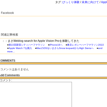
タグ:
びっくり体験
/
未来に向けて
/
App
Facebook
関連記事検索
：：まさWeblog search for Apple Vision Proを体験してきた
■
第22回新宿シティハーフマラソン
■
iPhone16へ
■
東京レガシーハーフマラソン2022
■
Apple Watch 7を購入
■
MacのOSをいまさらSnow leopardからHigh Sierra​へ
■
and
more...
COMMENTS
コメントはありません
Add Comments
コメント: