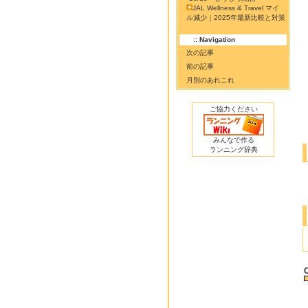
JAL Wellness & Travel マイ
ル減少｜2025年最新比較と対策
:: Navigation
次の記事
前の記事
月別のあれこれ
ご協力ください
みんなで作る
ランニング辞典