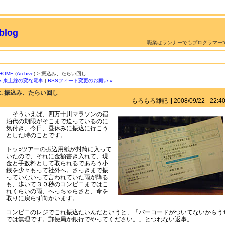
log
職業はランナーでもプログラマー
HOME
(
Archive
) > 振込み、たらい回し
« 東上線の変な電車
|
RSSフィード変更のお願い »
:. 振込み、たらい回し
もろもろ雑記 || 2008/09/22 - 22:40 
そういえば、四万十川マラソンの宿
泊代の期限がそこまで迫っているのに
気付き、今日、昼休みに振込に行こう
とした時のことです。
トッ○ツアーの振込用紙が封筒に入って
いたので、それに金額書き入れて、現
金と手数料として取られるであろう小
銭を少々もって社外へ。さっきまで振
っていないって言われていた雨が降る
も、歩いて３０秒のコンビニまではこ
れくらいの雨、へっちゃらさと、傘を
取りに戻らず向かいます。
コンビニのレジでこれ振込たいんだというと、「バーコードがついてないからう
では無理です。郵便局か銀行でやってください。」とつれない返事。