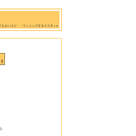
でもないけど・・ランニングする４０才＋α
||
ち