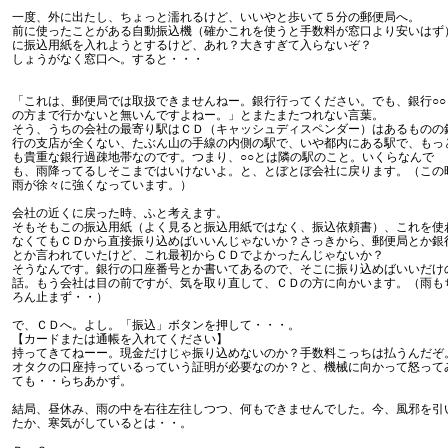
一度、外に出たし、ちょっと濡れるけど、いいやと歩いて５分の郵便局へ。
前に使ったことがある自動振込機（確かこれを使うと手数料が窓口より安いはず
に振込用紙を入れようとするけど、あれ？大きすぎて入らないぞ？
しょうがなく窓口へ。すると・・・
「これは、郵便局では取扱できませんねー。銀行行ってください。でも、銀行○○
の方まで行かないと無いんですよねー。」とまたまたつれない言葉。
そう、うちの会社の最寄り駅はＣＤ（キャッシュディスペンダー）はあるものの
行の支店が全くない、たぶん山の手線の内側の駅で、いや都内にある駅で、もっ
も貴重な銀行過疎地帯なのです。つまり、○○とは隣の駅のこと。いくらなんで
も、雨降ってるしそこまではいけないよ。と、とぼとぼ会社に戻ります。（この
雨が徐々に強くなっています。）
会社の近くに戻った時、ふと考えます。
そもそもこの振込用紙（よく見ると振込用紙ではなく、振込依頼書）、これを使
なくてもＣＤから直接振り込めばいいんじゃないか？さっきから、郵便局とか銀
とか言われていたけど、これ最初からＣＤでよかったんじゃないか？
そうなんです。銀行の口座番号とか書いてあるので、そこに振り込めばいいだけ
話。もう会社は目の前ですが、気を取り直して、ＣＤの方に向かいます。（雨も
ろん止まず・・）
で、ＣＤへ。よし。「振込」ボタンを押して・・・。
【カードまたは通帳を入れてください】
持ってきてねーー。現金だけじゃ振り込めないのか？手数料こっちは払うんだぞ
オタクの口座持っているっていう証明が必要なのか？と、機械に向かって怒って
ても・・らちあかず。
結局、昼休み、雨の中を右往左往しつつ、何もできませんでした。今、風邪を引
たか、寒気がしているとは・・。