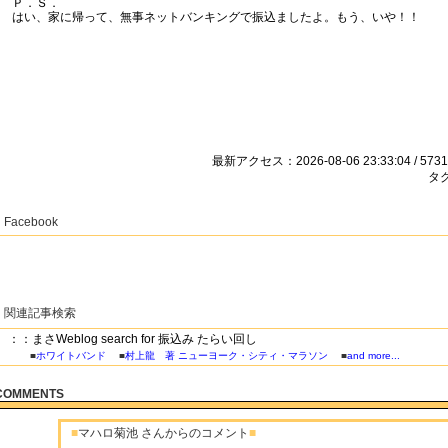
Ｐ．Ｓ．
はい、家に帰って、無事ネットバンキングで振込ましたよ。もう、いや！！
最新アクセス：2026-08-06 23:33:04 / 5731
タグ
Facebook
関連記事検索
：：まさWeblog search for 振込み たらい回し
■
ホワイトバンド
■
村上龍 著 ニューヨーク・シティ・マラソン
■
and more...
COMMENTS
■
マハロ菊池 さんからのコメント
■