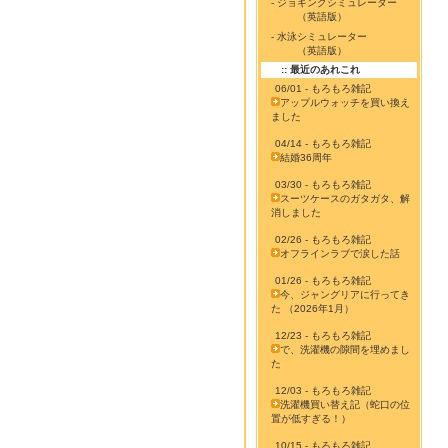
- ジョギングシミュレーター
（英語版）
- 水泳シミュレーター
（英語版）
:: 最近のあれこれ
06/01 - もろもろ雑記
アップルウォッチを買い換え
ました
04/14 - もろもろ雑記
結婚36周年
03/30 - もろもろ雑記
スーツケースのガタガタ、解
消しました
02/26 - もろもろ雑記
オフラインラブで涙した話
01/26 - もろもろ雑記
今、ジャングリアに行ってき
た （2026年1月）
12/23 - もろもろ雑記
で、洗濯機の隙間を埋めまし
た
12/03 - もろもろ雑記
洗濯機買い替え記（蛇口の位
置が低すぎる！）
10/15 - もろもろ雑記