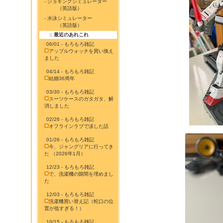
- ジョギングシミュレーター
（英語版）
- 水泳シミュレーター
（英語版）
:: 最近のあれこれ
06/01 - もろもろ雑記
アップルウォッチを買い換え
ました
04/14 - もろもろ雑記
結婚36周年
03/30 - もろもろ雑記
スーツケースのガタガタ、解
消しました
02/26 - もろもろ雑記
オフラインラブで涙した話
01/26 - もろもろ雑記
今、ジャングリアに行ってき
た （2026年1月）
12/23 - もろもろ雑記
で、洗濯機の隙間を埋めまし
た
12/03 - もろもろ雑記
洗濯機買い替え記（蛇口の位
置が低すぎる！）
10/15 - もろもろ雑記