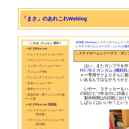
「まさ」のあれこれWeblog
HOME
(
Archive
) > ステイホームシリ
::これは（たぶん）便利！
« ステイホームシリーズ２：しいたけ栽
=
42.195km.net
:. ステイホームシリーズ３：ガ
- トレッドミルシミュレーター
- マラソンレースシミュレータ
はい。またガンプラを作
- ジョギングシミュレーター
RX-78-2 ガンダム (機動
- ランニングWiki
ャー専用ザクよりさらに複雑
- ランニングＩＱトレーニング
いあるんではなかろうかと
- 水泳シミュレーター
いやー、ステッカーもハ
- 効率ルートマップ
の顔ひとつ作るのに15個
- 仮想日本一周ランニングの旅
製作時間は5日間に分けて
データ集
しばらくはいいや！という
= 42.195km.net 英語版
- トレッドミルシミュレーター
（英語版）
- マラソンレースシミュレータ
（英語版）