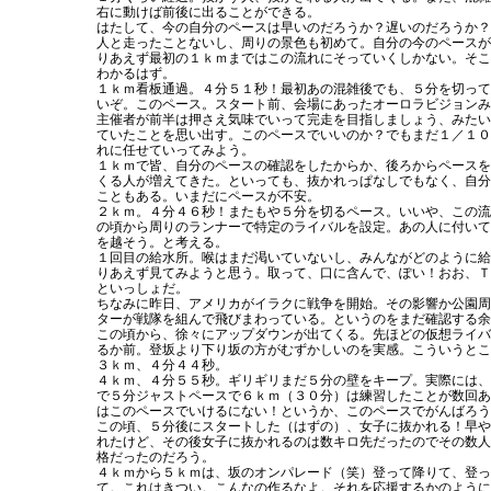
右に動けば前後に出ることができる。
はたして、今の自分のペースは早いのだろうか？遅いのだろうか？
人と走ったことないし、周りの景色も初めて。自分の今のペースが
りあえず最初の１ｋｍまではこの流れにそっていくしかない。そこ
わかるはず。
１ｋｍ看板通過。４分５１秒！最初あの混雑後でも、５分を切って
いぞ。このペース。スタート前、会場にあったオーロラビジョンみ
主催者が前半は押さえ気味でいって完走を目指しましょう、みたい
ていたことを思い出す。このペースでいいのか？でもまだ１／１０
れに任せていってみよう。
１ｋｍで皆、自分のペースの確認をしたからか、後ろからペースを
くる人が増えてきた。といっても、抜かれっぱなしでもなく、自分
こともある。いまだにペースが不安。
２ｋｍ。４分４６秒！またもや５分を切るペース。いいや、この流
の頃から周りのランナーで特定のライバルを設定。あの人に付いて
を越そう。と考える。
１回目の給水所。喉はまだ渇いていないし、みんながどのように給
りあえず見てみようと思う。取って、口に含んで、ぽい！おお、Ｔ
といっしょだ。
ちなみに昨日、アメリカがイラクに戦争を開始。その影響か公園周
ターが戦隊を組んで飛びまわっている。というのをまだ確認する余
この頃から、徐々にアップダウンが出てくる。先ほどの仮想ライバ
るか前。登坂より下り坂の方がむずかしいのを実感。こういうとこ
３ｋｍ、４分４４秒。
４ｋｍ、４分５５秒。ギリギリまだ５分の壁をキープ。実際には、
で５分ジャストペースで６ｋｍ（３０分）は練習したことが数回あ
はこのペースでいけるにない！というか、このペースでがんばろう
この頃、５分後にスタートした（はずの）、女子に抜かれる！早や
れたけど、その後女子に抜かれるのは数キロ先だったのでその数人
格だったのだろう。
４ｋｍから５ｋｍは、坂のオンパレード（笑）登って降りて、登っ
て。これはきつい。こんなの作るなよ。それを応援するかのように