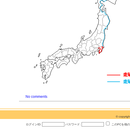
No comments
© copyri
ログインID:
パスワード:
このPCを他