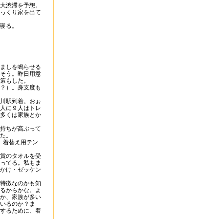
大渋滞を予想。
っくり家を出て
寝る。
ましを鳴らせる
そう。昨日用意
策もした。
？）。身支度も
川駅到着。おぉ
人に９人はトレ
多くは家族とか
持ちが高ぶって
た。
、着替え用テン
賞のタオルを受
ってる。私もま
かけ・ゼッケン
特徴なのかも知
るからかな。よ
か、家族が多い
いるのか？ま
するために、着