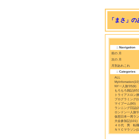
「まさ」のあ
:: Navigation
前の 月
次の 月
月別あれこれ
:: Categories
ALL
MyInfomation
(10
NY一人旅'05
(9)
もろもろ雑記
(65
トライアスロン
プログラミング
(
マイブーム
(90)
ランニング日誌
(
ロンドン一人旅'0
仮想日本一周ラ
大会参加記
(101)
４０代 男 転
ＮＹＣマラソン
(1