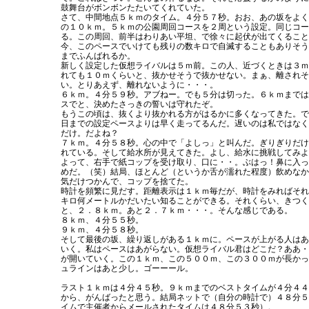
鼓舞台がボンボンたたいてくれていた。
さて、中間地点５ｋｍのタイム。４分５７秒。おお、あの坂をよく
の１０ｋｍ。５ｋｍの公園周回コースを２周という設定。同じコー
る。この周回、前半はわりあい平坦、で徐々に起伏が出てくること
今、このペースでいけても残りの数キロで自滅することもありそう
までふんばれるか。
新しく設定した仮想ライバルは５ｍ前。この人、近づくときは３ｍ
れても１０ｍくらいと、抜かせそうで抜かせない。まぁ、離されそ
い。とりあえず、離れないように・・・。
６ｋｍ。４分５９秒。アブねー。でも５分は切った。６ｋｍまでは
スでと、決めたさっきの誓いは守れたぞ。
もうこの頃は、抜くより抜かれる方がはるかに多くなってきた。で
日までの設定ペースよりは早く走ってるんだ。遅いのは私ではなく
だけ。だよね？
７ｋｍ。４分５８秒。心の中で「よしっ」と叫んだ。ぎりぎりだけ
れている。そして給水所が見えてきた。よし、給水に挑戦してみよ
よって、右手で紙コップを受け取り、口に・・。ぶはっ！鼻に入っ
めだ。（笑）結局、ほとんど（というか舌が濡れた程度）飲めなか
気だけつかんで、コップを捨てた。
時計を頻繁に見だす。距離表示は１ｋｍ毎だが、時計をみればそれ
キロ何メートルかだいたい知ることができる。それくらい、きつく
と、２．８ｋｍ。あと２．７ｋｍ・・・。そんな感じである。
８ｋｍ、４分５５秒。
９ｋｍ、４分５８秒。
そして最後の坂、繰り返しがある１ｋｍに。ペースが上がる人はあ
いく。私はペースはあがらない。仮想ライバル君はどこだ？ああ・
が開いていく。この１ｋｍ、この５００ｍ、この３００ｍが長かっ
ュラインはあと少し。ゴーーール。
ラスト１ｋｍは４分４５秒。９ｋｍまでのベストタイムが４分４４
から、がんばったと思う。結局ネットで（自分の時計で）４８分５
イムで主催者からメールされたタイムは４８分５３秒）。