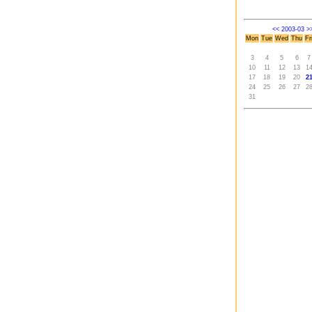
<<
2003-03
>
Mon
Tue
Wed
Thu
Fr
3
4
5
6
7
10
11
12
13
1
17
18
19
20
2
24
25
26
27
2
31