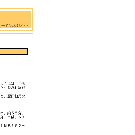
マーでもないけど・・
大会には、子供
たりを含む家族
。
と、翌日朝用の
ｍ、約５５分。
分５０秒、５１
を切る！５２分