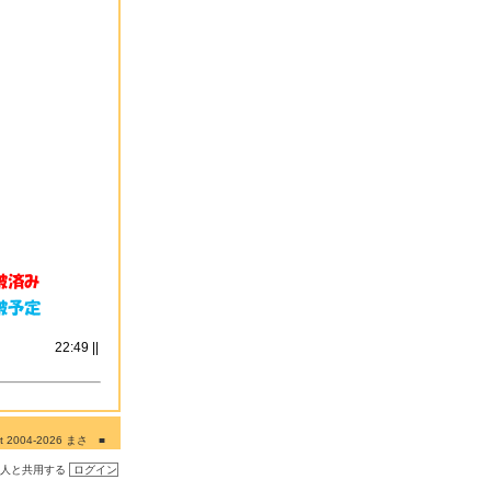
22:49 ||
ght 2004-2026 まさ ■
■■
の人と共用する