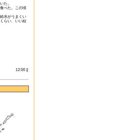
いた。
食べた。この頃
給水がうまくい
くらい、いい結
12:00 ||