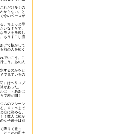
これだけ多くの
わからない。と
で今のペースが
る。ちょっと早
たいなＴＶで、
なモノを放映し
。もうすこし流
あげて抜かして
も前の人を抜く
れでいこう。こ
行こう。あの人
水するのかをと
Ｖで見ているの
辺にはヘリコプ
裕があった。
ルは・・ああは
ろで差が開く
ジムのマシーン
る。６ｋｍまで
と心に決める。
！！数人に抜か
の女子選手は別
て降りて登っ
、どこかの和太