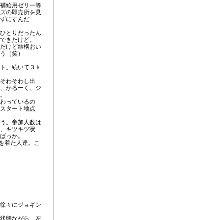
補給用ゼリー等
ズの即売所を見
ずにすんだ
ひとりだったん
できたけど。
だけど結構おい
う（笑）
ト。続いて３ｋ
そわそわし出
、かるーく、ジ
。
わっているの
スタート地点
う。参加人数は
、キツキツ状
ばっか。
を着た人達。こ
徐々にジョギン
状態ながら、左