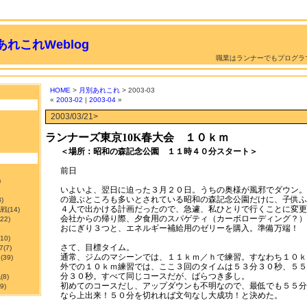
れこれWeblog
職業はランナーでもプログラ
HOME
>
月別あれこれ
> 2003-03
«
2003-02
|
2003-04
»
2003/03/21>
ランナーズ東京10K春大会 １０ｋｍ
＜場所：昭和の森記念公園 １１時４０分スタート＞
前日
)
いよいよ、翌日に迫った３月２０日。うちの奥様が風邪でダウン。
の遊ぶところも多いとされている昭和の森記念公園だけに、子供ふ
3)
４人で出かける計画だったので、急遽、私ひとりで行くことに変更
挑戦
(14)
会社からの帰り際、夕食用のスパゲティ（カーボローディング？）
122)
おにぎり３つと、エネルギー補給用のゼリーを購入。準備万端！
210)
さて、目標タイム。
7
(7)
通常、ジムのマシーンでは、１１ｋｍ／ｈで練習。すなわち１０ｋ
ン
(39)
外での１０ｋｍ練習では、ここ３回のタイムは５３分３０秒、５５
分３０秒。すべて同じコースだが、ばらつき多し。
職
(8)
初めてのコースだし、アップダウンも不明なので、最低でも５５分
9)
なら上出来！５０分を切れれば文句なし大成功！と決めた。