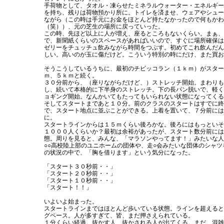
手荷物として、タオル・凍らせたミネラルウォーター・エネルギー
を持ち、残りは荷物預かり所に。トイレを済ませ、ウェアやシュー
ながら（この時は手元にお金をほとんど持たなかったので何もかわ
（笑））、元の芝生の場所に戻っていった。
この時、先ほど以上に人が増え、座るところもないくらい。まぁ、
で、新聞紙くらいのスペースがあればいいので、すぐに場所確保は
ゼリーをチュッチュ飲みながら時間をつぶす。初めてこれ飲んだん
しい。高いのが玉に傷だけど。こういう特別の時にだけ、また買お
そうこうしているうちに、最初のチビッコラン（１ｋｍ）がスター
ｍ、５ｋｍと続く。
３０分前から、（座りながらだけど、）ストレッチ開始。まわりも
し、続いて本格的に下半身のストレッチ。下の長パン脱いで、軽く
ョギング開始。なんかいてもたってもいられない状態になってくる
そしてスタートまであと１０分。前のクラスのスタートはすでに終
で、スタート地点に並ぶことができる。上着を置いて、７分前には
に。
スタートラインからは１５ｍくらい後ろかな。後ろにはもっといそ
１０００人くらいか？最初は余裕があったが、スタート数分前には
態。周りを見ると、みんな、「マラソンやってます！」みたいな人
○○高校陸上部のユニホームの団体や、走○会みたいな団体のシャツ
の状況の中で、「胸を借ります」という気分になった。
「スタート３０秒前・・」
「スタート２０秒前・・」
「スタート１０秒前・・」
「スタート！！」
いよいよ始まった。
スタートラインまではほとんど歩いている状態。ラインを超えると
グペース。人が多すぎて、皆、まだ押さえられている。
１分くらい経過。抜かす人、抜かされる人が出てくる。まだ、混雑