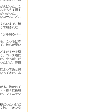
がんばった。こ
スをもう１周す
がわかった。
なコース。どこ
くらいまで、離
うで離されな
５分を切るペー
も、こっちは昨
て、彼らが早い
どまだ５分を切
う。コース右に
た。やっぱりだ
ったけど、雰囲
によってあと何
なってきた。あ
がる。抜かれて
・・徐々に距離
た。フィニッシ
秒だったわけだ
２秒。（オンタ