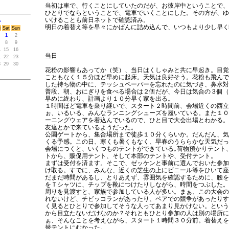
当初は車で、行くことにしていたのだが、お彼岸中ということで、
ひとりでならということで、電車でいくことにした。その方が、ゆ
いけることも前日ネットで確認済み。
>
明日の着替え等を早々にかばんに詰め込んで、いつもより少し早く
i
Sat
Sun
1
2
8
9
4
15
16
当日
1
22
23
8
29
30
花粉の影響もあってか（笑）、当日はくしゃみと共に早起き。目覚
こともなく１５分ほど早めに起床。天気は良好そう。花粉も飛んで
した持ち物の中に、テッシュペーパーを忘れたのに気づき、鼻水対
普段、朝、おにぎりを食べる場合は２個だが、今日は気合の３個（
早めに終わり、計画より１０分早く家を出る。
１時間ほど電車を乗り継いで、スタート２時間前、会場近くの西立
ぉ、いるいる、みんなランニングシューズを履いている。また１０
ーニングウェアを着込んでいるので、ひと目で大会出場とわかる。
友達とかで来ているようだった。
公園ゲートから、集合場所まで徒歩１０分くらいか。だんだん、気
くる予感。この日、寒くも暑くもなく、早春のうららかな天気だっ
会場につくと、いくつものテントができている｡荷物預かりテント
トから、販促用テント、そして本部のテントや、受付テント。
まずは受付を済ます。そこで、ゼッケンと事前に選んでおいた参加
け取る。すでに、みんな、近くの芝生の上にビニール等をひいて座
だまだ時間があるし、とりあえず、雰囲気を確認するために、腰を
をＴシャツに、チップを靴につけたりしながら、時間をつぶした。
周りを見渡すと、家族で参加している人が多い。まぁ、この大会の
れないけど、チビッコランがあったり、ペアでの競争があったりす
く見るとひとりで参加してそうな人ってあまり見かけない。という
から目立たないだけなのか？それともひとり参加の人は別の場所に
ぁ、そんなことを考えながら、スタート１時間３０分前。着替えを
替テントにむかった。