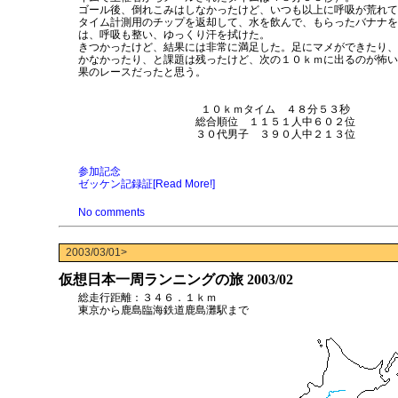
ゴール後、倒れこみはしなかったけど、いつも以上に呼吸が荒れて
タイム計測用のチップを返却して、水を飲んで、もらったバナナを
は、呼吸も整い、ゆっくり汗を拭けた。
きつかったけど、結果には非常に満足した。足にマメができたり、
かなかったり、と課題は残ったけど、次の１０ｋｍに出るのが怖い
果のレースだったと思う。
１０ｋｍタイム ４８分５３秒
総合順位 １１５１人中６０２位
３０代男子 ３９０人中２１３位
参加記念
ゼッケン記録証
[Read More!]
No comments
2003/03/01>
仮想日本一周ランニングの旅 2003/02
総走行距離：３４６．１ｋｍ
東京から鹿島臨海鉄道鹿島灘駅まで