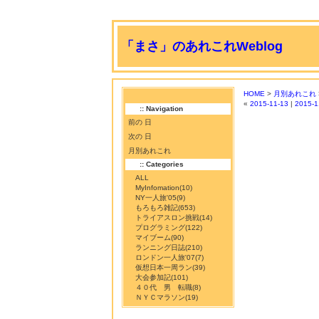
「まさ」のあれこれWeblog
HOME
>
月別あれこれ
«
2015-11-13
|
2015-1
:: Navigation
前の 日
次の 日
月別あれこれ
:: Categories
ALL
MyInfomation
(10)
NY一人旅'05
(9)
もろもろ雑記
(653)
トライアスロン挑戦
(14)
プログラミング
(122)
マイブーム
(90)
ランニング日誌
(210)
ロンドン一人旅'07
(7)
仮想日本一周ラン
(39)
大会参加記
(101)
４０代 男 転職
(8)
ＮＹＣマラソン
(19)