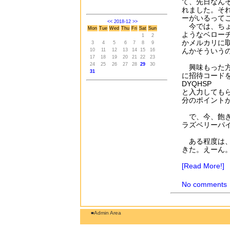
て、先日なん
れました。そ
ーがいるって
<<
2018-12
>>
今では、ちょ
Mon
Tue
Wed
Thu
Fri
Sat
Sun
ようなベローチ
1
2
かメルカリに
3
4
5
6
7
8
9
んかそういう
10
11
12
13
14
15
16
17
18
19
20
21
22
23
24
25
26
27
28
29
30
興味もった方
31
に招待コード
DYQHSP
と入力してもら
分のポイント
で、今、飽き
ラズベリーパ
ある程度は、
きた。えーん
[Read More!]
No comments
■Admin Area