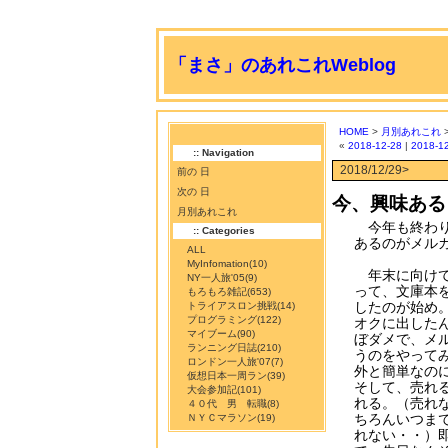
「まさ」のあれこれWeblog
HOME
>
月別あれこれ
«
2018-12-28
|
2018-1
:: Navigation
2018/12/29>
前の 日
次の 日
今、興味ある
月別あれこれ
今年も終わり
:: Categories
あるのがメル
ALL
MyInfomation
(10)
年末に向けて
NY一人旅'05
(9)
って、文庫本
もろもろ雑記
(653)
したのが始め
トライアスロン挑戦
(14)
プログラミング
(122)
オクに出した
マイブーム
(90)
ぼダメで、メ
ランニング日誌
(210)
うのをやって
ロンドン一人旅'07
(7)
外と簡単なの
仮想日本一周ラン
(39)
そして、売れ
大会参加記
(101)
れる。（売れ
４０代 男 転職
(8)
ちろんいつま
ＮＹＣマラソン
(19)
れない・・）