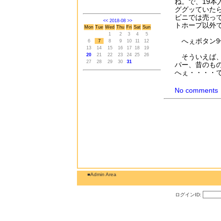
ね。で、19本
ググッていたら
ビニでは売っ
<<
2018-08
>>
トホープ以外
Mon
Tue
Wed
Thu
Fri
Sat
Sun
1
2
3
4
5
へぇボタン9
6
7
8
9
10
11
12
13
14
15
16
17
18
19
20
21
22
23
24
25
26
そういえば、
27
28
29
30
31
パー、昔のも
へぇ・・・・
No comments
■Admin Area
ログインID: