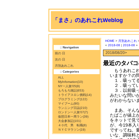
「まさ」のあれこれWeblog
HOME
>
月別あれこれ
>
«
2018-08
|
2018-08
»
:: Navigation
2018/08/20>
前の 日
次の 日
最近のタバコ
月別あれこれ
もうあれこれ
:: Categories
いますか？の
ALL
１．吸って
MyInfomation
(10)
２．吸って
NY一人旅'05
(9)
３．以前吸っ
もろもろ雑記
(653)
みたいな問い
トライアスロン挑戦
(14)
プログラミング
(122)
がわからない
マイブーム
(90)
ランニング日誌
(210)
まあ、そんな
ロンドン一人旅'07
(7)
たばこが値上
仮想日本一周ラン
(39)
をネットで見
大会参加記
(101)
が、今19本入
４０代 男 転職
(8)
ですってね。
ＮＹＣマラソン
(19)
いな、調味料