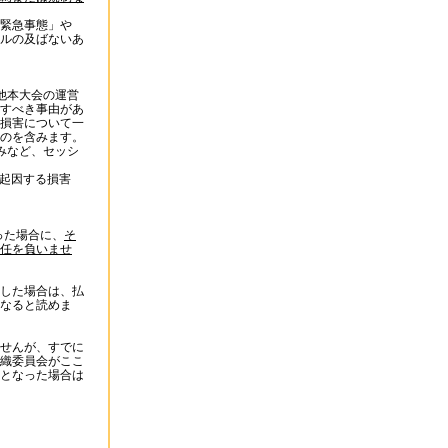
緊急事態」や
ルの及ばないあ
他本大会の運営
すべき事由があ
損害について一
のを含みます。
みなど、セッシ
に起因する損害
った場合に、
そ
任を負いませ
した場合は、払
なると読めま
せんが、すでに
織委員会がここ
となった場合は