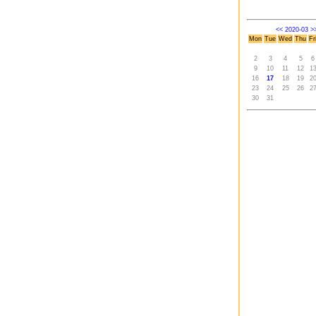
<<
2020-03
>
Mon
Tue
Wed
Thu
Fr
2
3
4
5
6
9
10
11
12
1
16
17
18
19
2
23
24
25
26
2
30
31