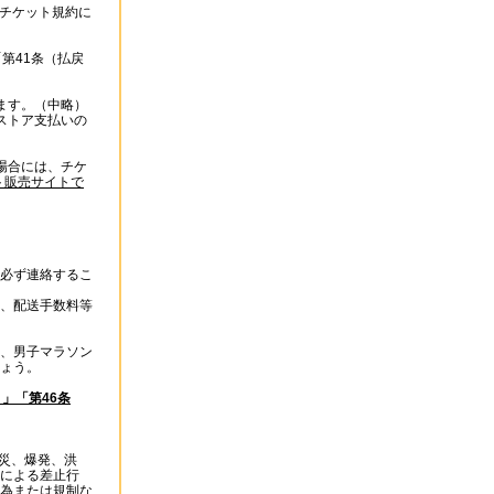
0チケット規約に
第41条（払戻
ます。（中略）
ストア支払いの
場合には、チケ
ト販売サイトで
必ず連絡するこ
、配送手数料等
、男子マラソン
ょう。
」「第46条
火災、爆発、洪
による差止行
為または規制な