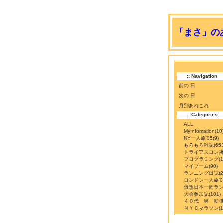
「まさ」のあ
:: Navigation
前の 日
次の 日
月別あれこれ
:: Categories
ALL
MyInfomation
(10
NY一人旅'05
(9)
もろもろ雑記
(65
トライアスロン
プログラミング
(
マイブーム
(90)
ランニング日誌
(
ロンドン一人旅'0
仮想日本一周ラ
大会参加記
(101)
４０代 男 転
ＮＹＣマラソン
(1