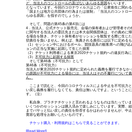
ど、当法人のコントロールの及ばないあらゆる原因
をいいます。
となっています。今回のコロナウィルスはこの「公衆衛生に関わる
「国または地方公共団体の行為または規制」「当法人のコントロー
らゆる原因」を指すのでしょうか。
そして、問題の第45条の第4項には
4．当法人、公式チケット販売元、会場の保有者および管理者その
に関与する当法人の委託先または本大会関係団体は、その責めに帰
る場合を除き、チケット保有者がセッションを観覧する際に生じた
切責任を負いません。例えば、免責される責任には以下に定めるも
（1）セッション中におけるボール、競技器具の観客席への飛び込
ョンの正当な実施に起因して生じた損害
（2）チケット利用者による東京2020チケット規約への違反行為
（3）
不可抗力に起因する損害
そして第46条（不可抗力）として
第46条（不可抗力）
当法人が東京2020チケット規約に定められた義務を履行できなか
の原因が不可抗力による場合には、当法人はその不履行について責
ん。
ここまで読むと、今回のコロナウィルスによる中止を不可抗力と
い戻し義務を履行しなくても、責任は無いんですよ。ということに
す。（泣）
私自身、プラチナチケットと言われるようなものは当たっていま
いくつかのセッションは購入済みで楽しみにしています。実際、組
までバサッと払い戻しの責任を拒否するかはわかりませんが、中止
寛容な処理をお願いしたいものです。
チケット購入・利用規約はこちらで見ることができます。
[Read More!]