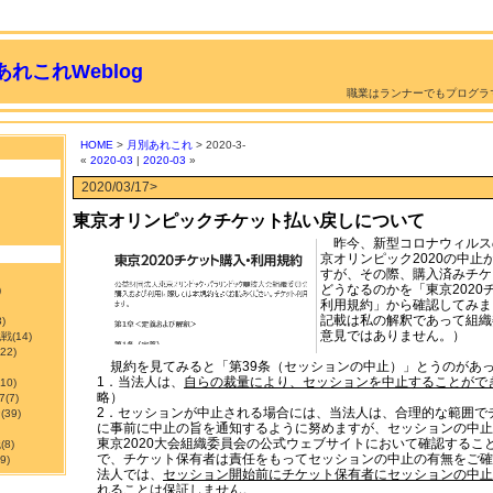
れこれWeblog
職業はランナーでもプログラ
HOME
>
月別あれこれ
> 2020-3-
«
2020-03
|
2020-03
»
2020/03/17>
東京オリンピックチケット払い戻しについて
昨今、新型コロナウィルス
京オリンピック2020の中止
すが、その際、購入済みチケ
どうなるのかを「東京2020
)
利用規約」から確認してみま
記載は私の解釈であって組織
3)
意見ではありません。）
挑戦
(14)
122)
規約を見てみると「第39条（セッションの中止）」とうのがあ
1．当法人は、
自らの裁量により、セッションを中止することがで
210)
略）
7
(7)
2．セッションが中止される場合には、当法人は、合理的な範囲で
ン
(39)
に事前に中止の旨を通知するように努めますが、セッションの中止
東京2020大会組織委員会の公式ウェブサイトにおいて確認するこ
職
(8)
で、チケット保有者は責任をもってセッションの中止の有無をご確
9)
法人では、
セッション開始前にチケット保有者にセッションの中止
れることは保証しません。