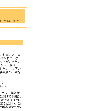
マーでもないけど・・
の影響による東
が囁かれていま
ットがいったい
チケット購入・
した。（以下の
委員会の正式な
って、
きます。
（中
チケット購入者
に関する情報は
とができますの
認ください。当
の連絡が行なわ