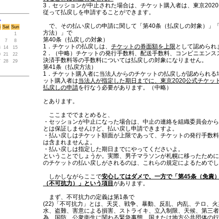
3．セッションが中止された場合は、チケット購入者は、東京202
従って払戻しを申請することができます。
>
で、その払い戻しの申請に関して「第40条（払戻しの対象）」「
i
Sat
Sun
方法）」で
1
第40条（払戻しの対象）
7
8
1．チケットの払戻しは、
チケットの券面額を上限
として認められ
3
14
15
2．（中略）チケットの発行手数料、配送手数料、コンビニエンス
0
21
22
決済手数料等の手数料については払戻しの対象になりません。
7
28
29
第41条（払戻方法）
1．チケット購入者に当法人からのチケットの払戻しが認められる
ット購入者は
当法人が指定した期日までに、東京2020公式チケッ
払戻しの申請
を行なう必要があります。（中略）
とあります。
ここまででまとめると、
・セッションが中止になった場合は、中止の連絡を組織委員会から
とは保証しませんけど、払い戻し申請できますよ。
・払い戻しはチケット額面が上限であって、チケットの発行手数料
は含まれませんよ。
・払い戻しは指定した期日までにやってくださいよ。
ということでしょうか。実際、男子マラソンが札幌に移ったために
のチケットの払い戻しがされるのは、これらの規定によるためでし
しかしながらここで
安心してはダメで、一方で「第45条（免責）
（不可抗力）」という項目
があります。
まず、不可抗力の定義は第1条で
(22)「不可抗力」とは、天災、戦争、暴動、反乱、内乱、テロ、
水、盗難、害意による損害、ストライキ、立入制限、天候、第三者
為、国防、
公衆衛生に関わる緊急事態、国または地方公共団体の行