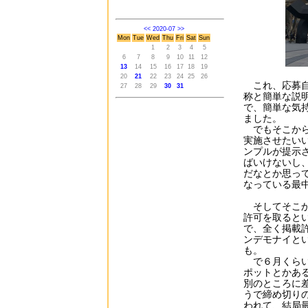
<<
2020-07
>>
Mon
Tue
Wed
Thu
Fri
Sat
Sun
1
2
3
4
5
6
7
8
9
10
11
12
13
14
15
16
17
18
19
20
21
22
23
24
25
26
これ、応募自
27
28
29
30
31
称と簡単な説
で、簡単な気
ました。
でもそこから
実施させたい
ンプルが提示
ばいけないし
だなとか思っ
なっている最
そしてそこか
許可を取ると
で、全く掲載
ンデモナイと
も。
で６月くらい
ポットとかあ
別のところに
うで締め切り
われて、結局