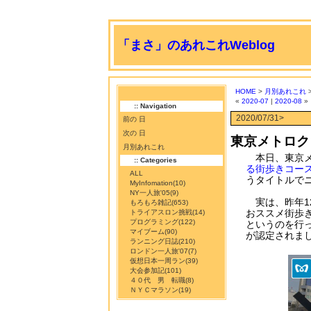
「まさ」のあれこれWeblog
HOME
>
月別あれこれ
>
«
2020-07
|
2020-08
»
:: Navigation
2020/07/31>
前の 日
次の 日
東京メトロク
月別あれこれ
本日、東京メ
:: Categories
る街歩きコース
ALL
うタイトルで
MyInfomation
(10)
NY一人旅'05
(9)
実は、昨年1
もろもろ雑記
(653)
おススメ街歩き
トライアスロン挑戦
(14)
プログラミング
(122)
というのを行
マイブーム
(90)
が認定されま
ランニング日誌
(210)
ロンドン一人旅'07
(7)
仮想日本一周ラン
(39)
大会参加記
(101)
４０代 男 転職
(8)
ＮＹＣマラソン
(19)