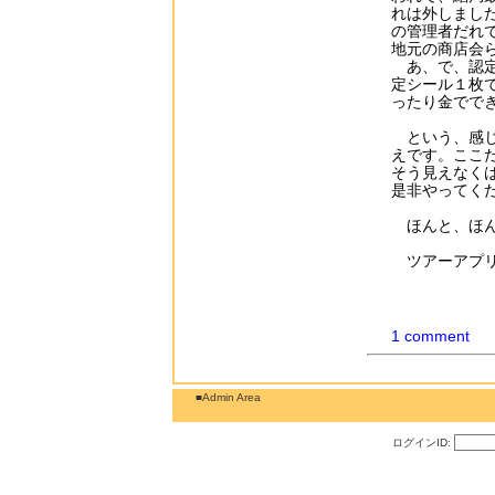
れは外しまし
の管理者だれ
地元の商店会
あ、で、認定
定シール１枚
ったり金でで
という、感じ
えです。ここ
そう見えなくは
是非やってく
ほんと、ほん
ツアーアプリ
1 comment
■Admin Area
ログインID: