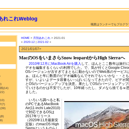
れこれWeblog
職業はランナーでもプログラ
HOME
>
月別あれこれ
> 2021-01
«
2020-12
|
2021-02
»
2021/01/07>
MacのOSをいまさらSnow leopardからHigh Sierra​へ
2010年12月にMacBook Airを購入
して、ほんとここ数年は旅行
デオを編集するくらいの利用でした。で、気が付くとGoogle Chrome
OSバージョンが古すぎてまともに動かないのでWeb系のサービス
ぁ、ほんと年に数度のビデオ編集なんでそれでもいいかな・・とも
)
すが、いよいよデータ容量もいっぱいになってきたので、ビデオ関
とOSのバージョンアップを決意。果たしてOSのバージョンアッ
3)
ていけるのかは不安でしたが、10年経ったし、ダメなら捨てるｗ
挑戦
(14)
ました。
122)
いろいろ調べると私
210)
のPCであるMacBook
7
(7)
Air(11-inchi Late2010)
ン
(39)
で対応できるOSは
2017年リリース
職
(8)
（2020年11月最新安
9)
定版）のmacOS High
Sierraというものらし