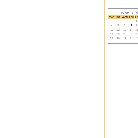
<<
2021-01
>
Mon
Tue
Wed
Thu
Fr
1
4
5
6
7
8
11
12
13
14
1
18
19
20
21
2
25
26
27
28
2