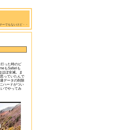
マーでもないけど・・
に行った時のビ
もSafariも
はほぼ全滅。ま
思っていたんで
連データの削除
プにハードがつい
思いでやってみ