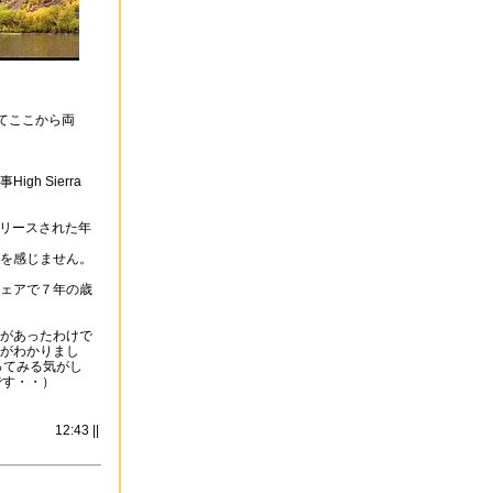
てここから両
 Sierra
（リリースされた年
を感じません。
ェアで７年の歳
があったわけで
がわかりまし
ってみる気がし
です・・）
12:43 ||