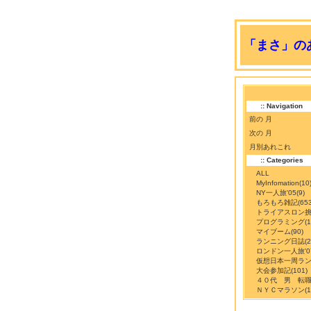
「まさ」のあ
:: Navigation
前の 月
次の 月
月別あれこれ
:: Categories
ALL
MyInfomation
(10
NY一人旅'05
(9)
もろもろ雑記
(65
トライアスロン
プログラミング
(
マイブーム
(90)
ランニング日誌
(
ロンドン一人旅'0
仮想日本一周ラ
大会参加記
(101)
４０代 男 転
ＮＹＣマラソン
(1