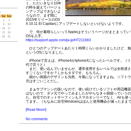
く、ただいきなり10年
の時を超えてバージョ
ンアップはできないよ
>
うなので、まず間に
i
Sat
Sun
2015年リリースのOS
2
3
X 10.11 El Capitanにアップデートしないといけないようです。
9
10
5
16
17
で、何が素晴らしいってAppleはそういうページがまとまってい
2
23
24
OSを入手。
9
30
31
https://support.apple.com/ja-jp/HT211683
ひとつのアップデートあたり１時間くらいかかりましたけど、無事High
というOSになりました。
iPhoneで言えば、iPhone4がiphoneXになったレベルです。
代で言うと）
まだ、使い込んでいませんが、通常使用するレベルでは全然遅さ
すごくないですか？しかもタダです。もちろん。
細かい画面のデザインも当然、今風になってますよね。ソフトウ
月はすごいことだし。
まぁサブマシンの扱いなので、使い続けているソフトや周辺機器
はないので、ダメ元でやってみましたがやらなきゃ損損っていうの
た。自宅でのネットサーフィンもスマホオンリーでなく、Airも使
てます。（ちなみに自宅Windowsはほんと使用機会が減ったまま
[Read More!]
No comments