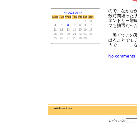
ので、なかな
<<
2023-09
>>
数時間経った
Mon
Tue
Wed
Thu
Fri
Sat
Sun
エントリー難
1
2
3
フも抽選だっ
4
5
6
7
8
9
10
11
12
13
14
15
16
17
18
19
20
21
22
23
24
暑くてこの夏
25
26
27
28
29
30
出ることでモ
うで・・・。
No comments
■Admin Area
ログインID: