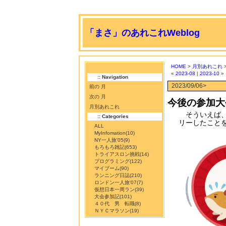
「まさ」のあれこれWeblog
HOME
>
月別あれこれ
>
«
2023-08
|
2023-10
»
:: Navigation
2023/09/06>
前の 月
次の 月
今後の参加大
月別あれこれ
そういえば、
:: Categories
リーしたこと
ALL
MyInfomation
(10)
NY一人旅'05
(9)
もろもろ雑記
(653)
トライアスロン挑戦
(14)
プログラミング
(122)
マイブーム
(90)
ランニング日誌
(210)
ロンドン一人旅'07
(7)
仮想日本一周ラン
(39)
大会参加記
(101)
４０代 男 転職
(8)
ＮＹＣマラソン
(19)