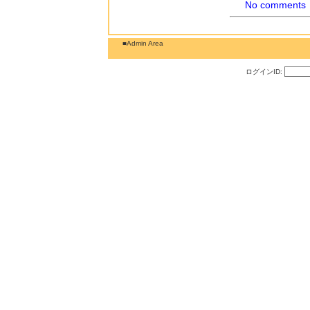
No comments
■Admin Area
ログインID: