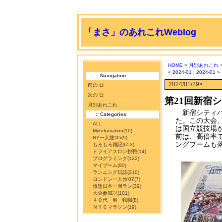
「まさ」のあれこれWeblog
HOME
>
月別あれこれ
>
«
2024-01
|
2024-01
»
:: Navigation
2024/01/29>
前の 日
次の 日
第21回新宿
月別あれこれ
新宿シティハ
:: Categories
た。この大会、
ALL
は国立競技場
MyInfomation
(10)
前は、高倍率
NY一人旅'05
(9)
ングブームも
もろもろ雑記
(653)
トライアスロン挑戦
(14)
プログラミング
(122)
マイブーム
(90)
ランニング日誌
(210)
ロンドン一人旅'07
(7)
仮想日本一周ラン
(39)
大会参加記
(101)
４０代 男 転職
(8)
ＮＹＣマラソン
(19)