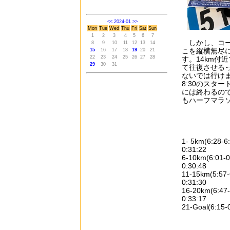
<<
2024-01
>>
Mon
Tue
Wed
Thu
Fri
Sat
Sun
1
2
3
4
5
6
7
しかし、コー
8
9
10
11
12
13
14
こを縦横無尽に
15
16
17
18
19
20
21
22
23
24
25
26
27
28
す。14km付
29
30
31
て往復させる
ないでは行け
8:30のスタ
には終わるの
もハーフマラ
1- 5km(6:28-6:
0:31:22
6-10km(6:01-0
0:30:48
11-15km(5:57-
0:31:30
16-20km(6:47-
0:33:17
21-Goal(6:15-0