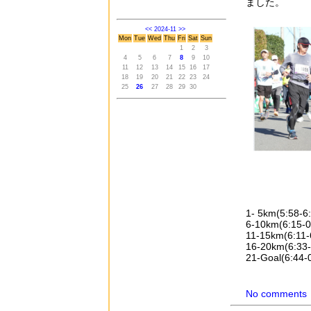
ました。
<<
2024-11
>>
Mon
Tue
Wed
Thu
Fri
Sat
Sun
1
2
3
4
5
6
7
8
9
10
11
12
13
14
15
16
17
18
19
20
21
22
23
24
25
26
27
28
29
30
1- 5km(5:58-6:
6-10km(6:15-0
11-15km(6:11-
16-20km(6:33-
21-Goal(6:44-0
No comments