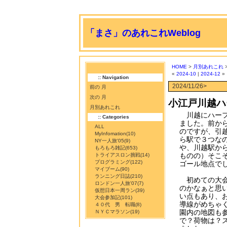
「まさ」のあれこれWeblog
HOME
>
月別あれこれ
>
«
2024-10
|
2024-12
»
:: Navigation
2024/11/26>
前の 月
次の 月
小江戸川越ハ
月別あれこれ
川越にハーフ
:: Categories
ました。前か
ALL
のですが、引
MyInfomation
(10)
ら駅で３つな
NY一人旅'05
(9)
や、川越駅か
もろもろ雑記
(653)
ものの）そこ
トライアスロン挑戦
(14)
プログラミング
(122)
ゴール地点で
マイブーム
(90)
ランニング日誌
(210)
初めての大会
ロンドン一人旅'07
(7)
のかなぁと思
仮想日本一周ラン
(39)
い点もあり、
大会参加記
(101)
導線がめちゃ
４０代 男 転職
(8)
園内の地図も
ＮＹＣマラソン
(19)
で？荷物は？