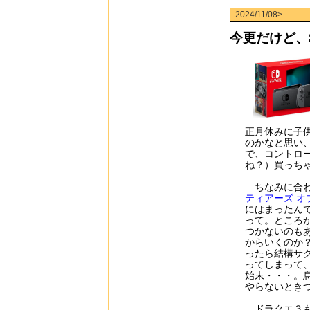
2024/11/08>
今更だけど、S
正月休みに子
のかなと思い、
で、コントロ
ね？）買っち
ちなみに合わ
ティアーズ オ
にはまったん
って。ところ
つかないのも
からいくのか
ったら結構サ
ってしまって
始末・・・。
やらないとき
ドラクエ３も