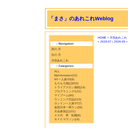
「まさ」のあれこれWeblog
HOME
>
月別あれこれ
«
2026-07
|
2026-09
»
:: Navigation
前の 月
次の 月
月別あれこれ
:: Categories
ALL
MyInfomation
(10)
NY一人旅'05
(9)
もろもろ雑記
(653)
トライアスロン挑戦
(14)
プログラミング
(122)
マイブーム
(90)
ランニング日誌
(210)
ロンドン一人旅'07
(7)
仮想日本一周ラン
(39)
大会参加記
(101)
４０代 男 転職
(8)
ＮＹＣマラソン
(19)