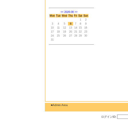
<<
2026-08
>>
Mon
Tue
Wed
Thu
Fri
Sat
Sun
1
2
3
4
5
6
7
8
9
10
11
12
13
14
15
16
17
18
19
20
21
22
23
24
25
26
27
28
29
30
31
■Admin Area
ログインID: