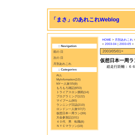
「まさ」のあれこれWeblog
HOME
>
月別あれこれ
>
«
2003-04
|
2003-05
»
:: Navigation
2003/05/01>
前の 日
次の 日
仮想日本一周ランニ
月別あれこれ
総走行距離：６
:: Categories
ALL
MyInfomation
(10)
NY一人旅'05
(9)
もろもろ雑記
(653)
トライアスロン挑戦
(14)
プログラミング
(122)
マイブーム
(90)
ランニング日誌
(210)
ロンドン一人旅'07
(7)
仮想日本一周ラン
(39)
大会参加記
(101)
４０代 男 転職
(8)
ＮＹＣマラソン
(19)