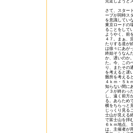
完走しようと
さて、スター
ープが同時ス
を意識してい
東京ロードの
ることをして
ようやく、前
４７。まぁ、
たりする道が
は徐々にあが
終始そうなん
か、遅いのか
た。今、この
り、またその
を考えると遅
難所を考える
４ｋｍ・５ｋ
知らない間に
／３が終わっ
し、遠く前方
る。あらため
横をちらっと
じっくり見る
士山が見える
で富士山を拝
６ｋｍ地点、
は、主催者が