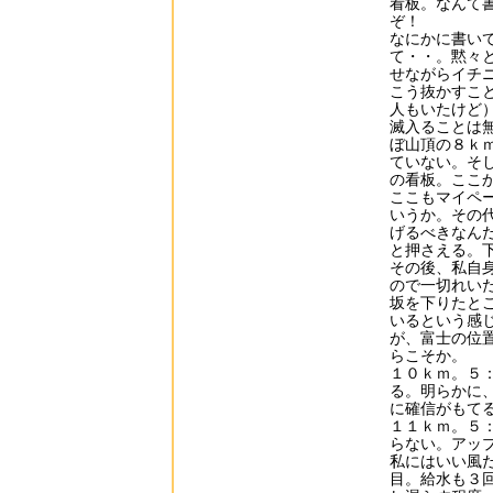
看板。なんて
ぞ！
なにかに書い
て・・。黙々
せながらイチ
こう抜かすこ
人もいたけど
滅入ることは
ぼ山頂の８ｋ
ていない。そ
の看板。ここ
ここもマイペ
いうか。その
げるべきなん
と押さえる。
その後、私自
ので一切れい
坂を下りたと
いるという感
が、富士の位
らこそか。
１０ｋｍ。５
る。明らかに
に確信がもて
１１ｋｍ。５
らない。アッ
私にはいい風
目。給水も３