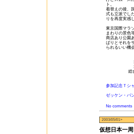
ト。
着替えの後、
式も立派でし
りを再度実感
東京国際マラ
まわりの景色
商店あり公園
ばりとそれを
られるいい機
総
参加記念Ｔシ
ゼッケン・パ
No comments
2003/05/01>
仮想日本一周ラ