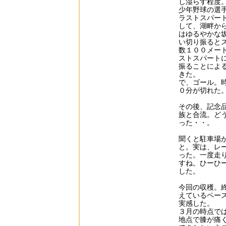
し湿らす程度
少年野球の選
ラストスパー
して、湖畔か
はゆるやかな
い切り振ると
数１００メー
ストスパート
振ることによ
きた。
で、ゴール。
０分が切れた
その後、記念
族と合流。ど
った・・。
聞くと駐車場
と。実は、レ
った。一度走
すね。ひーひ
した。
今回の収穫。
えているペー
実感した。
３月の時点で
地点で膝が痛