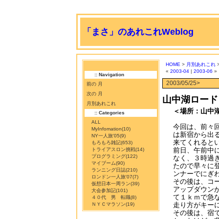
「まさ」のあれこれWeblog
HOME
>
月別あれこれ
>
«
2003-04
|
2003-06
»
:: Navigation
2003/05/25>
前の 月
次の 月
山中湖ロード
月別あれこれ
＜場所：山中
:: Categories
ALL
今回は、前々
MyInfomation
(10)
は新宿から出
NY一人旅'05
(9)
来てくれると
もろもろ雑記
(653)
前日、午前中
トライアスロン挑戦
(14)
プログラミング
(122)
なく、３時過
マイブーム
(90)
たので早々に
ランニング日誌
(210)
ンナーでにぎ
ロンドン一人旅'07
(7)
その後は、コー
仮想日本一周ラン
(39)
アップダウン
大会参加記
(101)
て１ｋｍで急
４０代 男 転職
(8)
走り方がキー
ＮＹＣマラソン
(19)
その後は、宿