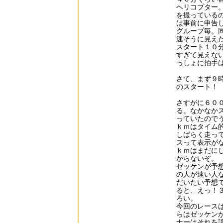
ヘリコプター
を撮っている
は事前に申告
グループ毎。
速そうに見え
スタート１０
すぎて見えな
っしょに拍手
さて、まず９
のスタート！
さすがに６０
る。なかなか
っていたので
ｋｍはタイム
しばらく走っ
スって表示が
ｋｍはまだに
からないぞ。
ゼッケンが予
の人が速い人
だいたい予想
ると、えっ！
ろい。
今回のレース
らはゼッケン
ナーはそれを