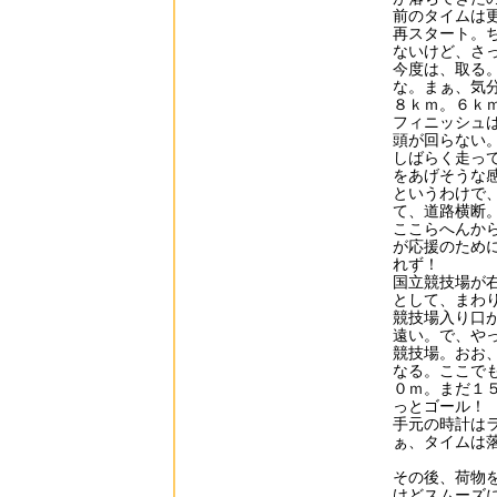
前のタイムは
再スタート。
ないけど、さ
今度は、取る
な。まぁ、気
８ｋｍ。６ｋ
フィニッシュ
頭が回らない
しばらく走っ
をあげそうな
というわけで
て、道路横断
ここらへんか
が応援のため
れず！
国立競技場が
として、まわ
競技場入り口
遠い。で、や
競技場。おお
なる。ここで
０ｍ。まだ１
っとゴール！
手元の時計は
ぁ、タイムは
その後、荷物
けどスムーズ