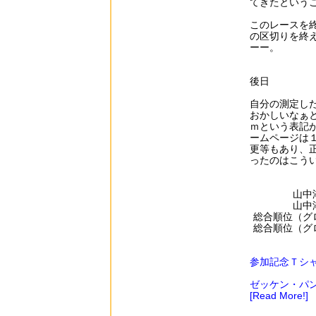
てきたという
このレースを
の区切りを終
ーー。
後日
自分の測定し
おかしいなぁ
ｍという表記
ームページは
更等もあり、
ったのはこう
山中
山中
総合順位（グ
総合順位（グ
参加記念Ｔシ
ゼッケン・パ
[Read More!]