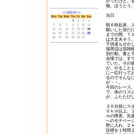
かったけど、
物、ほうとう
<<
2003-05
>>
当日
Mon
Tue
Wed
Thu
Fri
Sat
Sun
1
2
3
4
朝６時起床。
5
6
7
8
9
10
11
願いした宿だ
12
13
14
15
16
17
18
19
20
21
22
23
24
25
までの間、Ｔ
26
27
28
29
30
31
は大丈夫そう
子供達もせか
場周辺は混雑
別行動。妻と
会場では、す
ていた。その
が、やること
に一応行って
るのでそんな
が・・。
今回のレース
で、体のリズ
が、ふたたび
３０分前にス
０ｋｍ以上。
ｍの障害。先
へのモチベー
野に入れ、２
目標を１時間