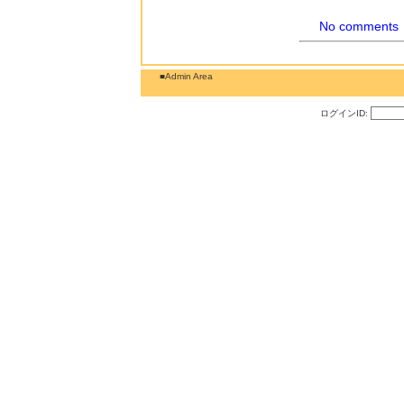
No comments
■Admin Area
ログインID: