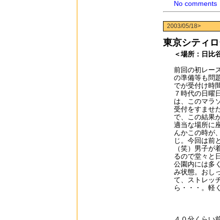
No comments
2003/05/18>
東京シティロ
＜場所：日比
前回の初レー
の準備等も問
でが受付け時
７時代の日曜
は、このマラ
受付をすませ
で、この結果
適当な場所に
んかこの時が
じ。今回は前
（笑）男子が
るので堂々と
公園内には多
み状態。おし
て、ストレッ
ら・・・。軽
４０分くらい