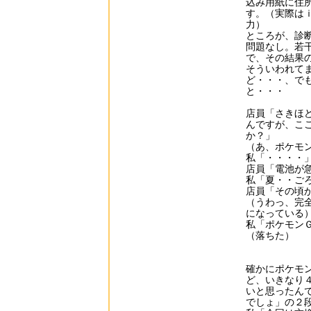
込み用紙に住
す。（実際は
力）
ところが、診
問題なし。若
で、その結果
そういわれて
ど・・・、で
と・・・
店員「さきほ
んですが、こ
か？」
（あ、ポケモ
私「・・・・
店員「電池が
私「夏・・ご
店員「その頃
（うわっ、完
になっている
私「ポケモン
（落ちた）
確かにポケモ
ど、いきなり
いと思ったん
でしょ」の２