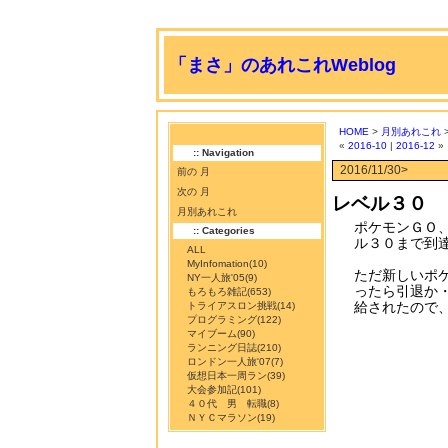
「まさ」のあれこれWeblog
HOME
>
月別あれこれ
>
«
2016-10
|
2016-12
»
:: Navigation
2016/11/30>
前の 月
次の 月
レベル３０
月別あれこれ
ポケモンＧＯ
:: Categories
ル３０まで到
ALL
MyInfomation
(10)
ただ新しいポ
NY一人旅'05
(9)
ったら引退か
もろもろ雑記
(653)
給されたので
トライアスロン挑戦
(14)
プログラミング
(122)
マイブーム
(90)
ランニング日誌
(210)
ロンドン一人旅'07
(7)
仮想日本一周ラン
(39)
大会参加記
(101)
４０代 男 転職
(8)
ＮＹＣマラソン
(19)