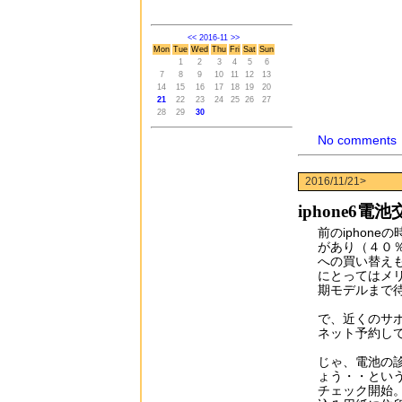
<<
2016-11
>>
Mon
Tue
Wed
Thu
Fri
Sat
Sun
1
2
3
4
5
6
7
8
9
10
11
12
13
14
15
16
17
18
19
20
21
22
23
24
25
26
27
28
29
30
No comments
2016/11/21>
iphone6電
前のiphon
があり（４０％
への買い替え
にとってはメ
期モデルまで
で、近くのサ
ネット予約し
じゃ、電池の
ょう・・とい
チェック開始