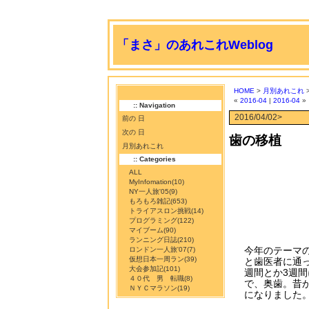
「まさ」のあれこれWeblog
HOME
>
月別あれこれ
>
«
2016-04
|
2016-04
»
:: Navigation
2016/04/02>
前の 日
次の 日
歯の移植
月別あれこれ
:: Categories
ALL
MyInfomation
(10)
NY一人旅'05
(9)
もろもろ雑記
(653)
トライアスロン挑戦
(14)
プログラミング
(122)
マイブーム
(90)
ランニング日誌
(210)
今年のテーマ
ロンドン一人旅'07
(7)
仮想日本一周ラン
(39)
と歯医者に通
大会参加記
(101)
週間とか3週間
４０代 男 転職
(8)
で、奥歯。昔
ＮＹＣマラソン
(19)
になりました