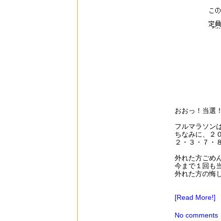
おおっ！当選
フルマラソン
ちなみに、２
２・３・７・８
外れた方ごめ
今まで１回も
外れた方の悔
[Read More!]
No comments