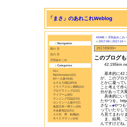
「まさ」のあれこれWeblog
HOME
>
月別あれこれ
>
«
2017-08
|
2017-10
»
:: Navigation
2017/09/30>
前の 月
次の 月
このブログも
月別あれこれ
42.195km
:: Categories
ALL
基本的に42.
MyInfomation
(10)
が、このブロ
NY一人旅'05
(9)
とかに凝って
もろもろ雑記
(653)
こと考えて作
トライアスロン挑戦
(14)
プログラミング
(122)
分があって大
マイブーム
(90)
具体的にいうと
ランニング日誌
(210)
たやつを、ht
ロンドン一人旅'07
(7)
さな→
やつも
仮想日本一周ラン
(39)
っていたりし
大会参加記
(101)
ろ見てまわり
４０代 男 転職
(8)
ま、結局、こ
ＮＹＣマラソン
(19)
んですけどね