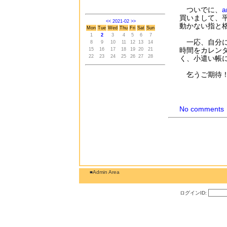
ついでに、
a
買いまして、平
<<
2021-02
>>
動かない指と
Mon
Tue
Wed
Thu
Fri
Sat
Sun
1
2
3
4
5
6
7
一応、自分に
8
9
10
11
12
13
14
時間をカレン
15
16
17
18
19
20
21
22
23
24
25
26
27
28
く、小遣い帳
乞うご期待！
No comments
■Admin Area
ログインID: