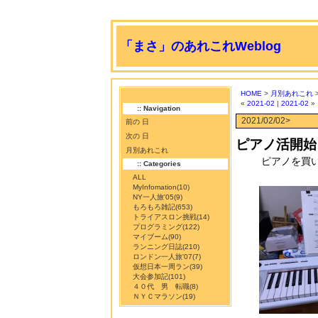
「まさ」のあれこれWeblog
HOME
>
月別あれこれ
>
«
2021-02
|
2021-02
»
:: Navigation
2021/02/02>
前の 日
次の 日
ピアノ活開始
月別あれこれ
ピアノを買い
:: Categories
ALL
MyInfomation
(10)
NY一人旅'05
(9)
もろもろ雑記
(653)
トライアスロン挑戦
(14)
プログラミング
(122)
マイブーム
(90)
ランニング日誌
(210)
ロンドン一人旅'07
(7)
仮想日本一周ラン
(39)
大会参加記
(101)
４０代 男 転職
(8)
ＮＹＣマラソン
(19)