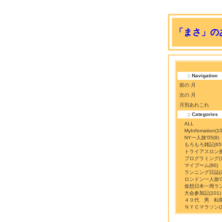
「まさ」のあ
:: Navigation
前の 月
次の 月
月別あれこれ
:: Categories
ALL
MyInfomation
(10
NY一人旅'05
(9)
もろもろ雑記
(65
トライアスロン
プログラミング
(
マイブーム
(90)
ランニング日誌
(
ロンドン一人旅'0
仮想日本一周ラ
大会参加記
(101)
４０代 男 転
ＮＹＣマラソン
(