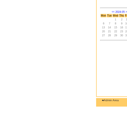
<<
2024-05
>
Mon
Tue
Wed
Thu
F
1
2
6
7
8
9
1
13
14
15
16
1
20
21
22
23
2
27
28
29
30
3
■Admin Area