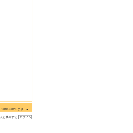
ght 2004-2026 まさ ■
■■
の人と共用する