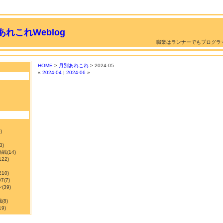
れこれWeblog
職業はランナーでもプログラ
HOME
>
月別あれこれ
> 2024-05
«
2024-04
|
2024-06
»
)
3)
挑戦
(14)
122)
210)
7
(7)
ン
(39)
職
(8)
19)