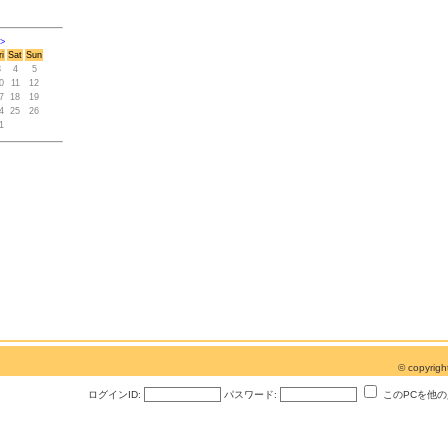
>
ri
Sat
Sun
3
4
5
0
11
12
7
18
19
4
25
26
1
© copyri
ログインID:
パスワード:
このPCを他