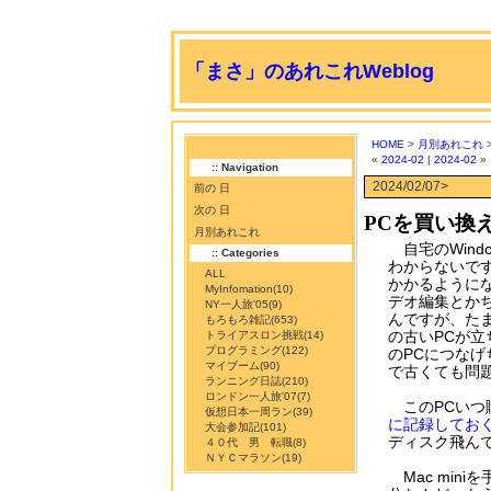
「まさ」のあれこれWeblog
HOME
>
月別あれこれ
>
«
2024-02
|
2024-02
»
:: Navigation
2024/02/07>
前の 日
次の 日
PCを買い換え
月別あれこれ
自宅のWind
:: Categories
わからないで
ALL
かかるように
MyInfomation
(10)
デオ編集とか
NY一人旅'05
(9)
んですが、た
もろもろ雑記
(653)
の古いPCが
トライアスロン挑戦
(14)
プログラミング
(122)
のPCにつな
マイブーム
(90)
で古くても問
ランニング日誌
(210)
ロンドン一人旅'07
(7)
このPCいつ
仮想日本一周ラン
(39)
に記録してお
大会参加記
(101)
ディスク飛ん
４０代 男 転職
(8)
ＮＹＣマラソン
(19)
Mac min