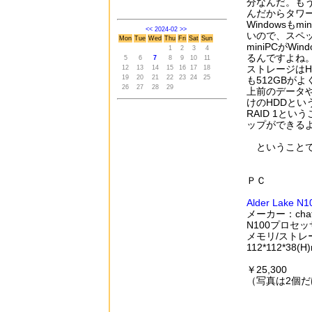
分なんだ。も
んだからタワ
Windowsも
<<
2024-02
>>
いので、スペッ
Mon
Tue
Wed
Thu
Fri
Sat
Sun
miniPCがW
1
2
3
4
るんですよね。
5
6
7
8
9
10
11
ストレージはH
12
13
14
15
16
17
18
19
20
21
22
23
24
25
も512GBがよ
26
27
28
29
上前のデータ
けのHDDとい
RAID 1と
ップができる
ということで
ＰＣ
Alder Lake N1
メーカー：cha
N100プロセ
メモリ/ストレー
112*112*38(H
￥25,300
（写真は2個だ