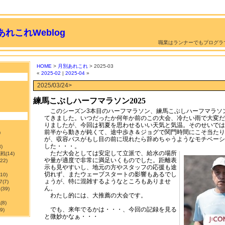
れこれWeblog
職業はランナーでもプログラ
HOME
>
月別あれこれ
> 2025-03
«
2025-02
|
2025-04
»
2025/03/24>
練馬こぶしハーフマラソン2025
このシーズン3本目のハーフマラソン、練馬こぶしハーフマラソン
てきました。いつだったか何年か前のこの大会、冷たい雨で大変だ
りましたが、今回は初夏を思わせるいい天気と気温。そのせいでは
前半から動きが鈍くて、途中歩き＆ジョグで関門時間にこそ当たり
)
が、収容バスがもし目の前に現れたら辞めちゃうようなモチベーシ
した・・・。
3)
ただ大会としては安定して立派で、給水の場所
挑戦
(14)
や量が適度で非常に満足いくものでした。距離表
122)
示も見やすいし、地元の方やスタッフの応援も途
切れず、またウェーブスタートの影響もあるでし
210)
ょうが、特に混雑するようなところもありませ
7
(7)
ん。
ン
(39)
わたし的には、大推薦の大会です。
職
(8)
でも、来年でるかは・・・、今回の記録を見る
9)
と微妙かなぁ・・・