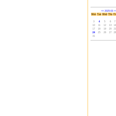
<<
2025-03
>
Mon
Tue
Wed
Thu
Fr
3
4
5
6
7
10
11
12
13
1
17
18
19
20
2
24
25
26
27
2
31