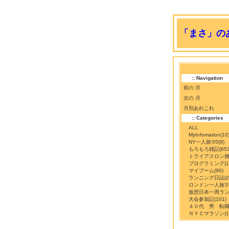
「まさ」のあ
:: Navigation
前の 月
次の 月
月別あれこれ
:: Categories
ALL
MyInfomation
(10
NY一人旅'05
(9)
もろもろ雑記
(65
トライアスロン
プログラミング
(
マイブーム
(90)
ランニング日誌
(
ロンドン一人旅'0
仮想日本一周ラ
大会参加記
(101)
４０代 男 転
ＮＹＣマラソン
(1