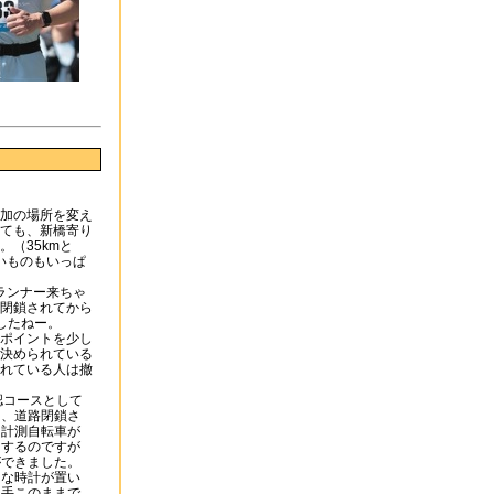
加の場所を変え
ても、新橋寄り
。（35kmと
いものもいっぱ
ランナー来ちゃ
閉鎖されてから
したねー。
mポイントを少し
決められている
れている人は撤
認コースとして
く、道路閉鎖さ
に計測自転車が
をするのですが
ができました。
きな時計が置い
選手このままで