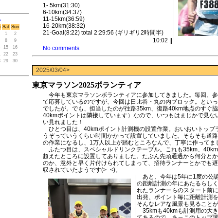
1- 5km(31:30)
6-10km(34:37)
11-15km(36:59)
>
16-20km(38:32)
i
Sat
Sun
21-Goal(8:22) total 2:29:56 (ギリギリ2時間半)
1
2
10:02 ||
8
9
4
15
16
No comments
1
22
23
8
29
30
2025/03/04>
東京マラソン2025ボランティア
今年も東京マラソンボランティアに参加してきました。毎回、参
て応募しているのですが、今回は日比谷・丸の内ブロック。といっ
でしたが。でも、担当したのが往路35km、復路40km地点のすぐ脇
40kmポイントは隣接しています）なので、いつもはまじかで見な
い見れました！
ひとつ目は、40kmポイント計測機の設置作業。おいおいトップ
うぞっていうくらい時間かかって設置していました。そもそも道路
の作業になるし、1万人以上が踏むところなんで、丁寧に作ってま
ふたつ目は、スペシャルドリンクテーブル。これも35km、40k
超えたところに設置してありました。たぶん先頭通過から何分とか
のか、意外と早く片付けられてしまって、招待ランナーとかでも遅
収されていたようです(>_<)。
あと、今年は5年に1度の公
の距離計測の年にあたるらし
れたランナーらのスタート前
出発、ポイント毎に距離計測
そんなレアな風景も見ること
35kmも40kmも計測用の大
てあるので、あっこのトップ