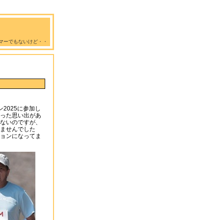
マーでもないけど・・
2025に参加し
った思い出があ
ないのですが、
ませんでした
ョンになってま