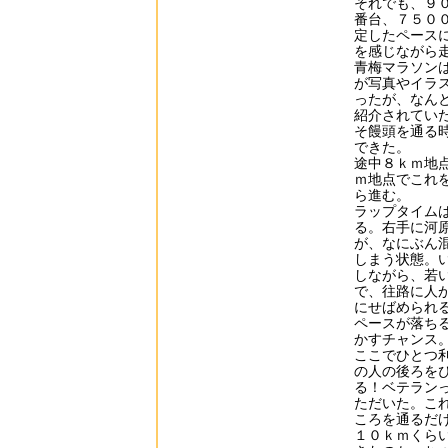
それでも、９
番台、７５０
定したペース
を感じながら
青梅マラソン
が写真やイラ
ったが、なん
紹介されてい
そ饅頭を通る
できた。
途中８ｋｍ地
ｍ地点でこれ
ら進む。
ラップタイム
る。右手に河
が、なにぶん
しまう状態。
しながら、若
で、往路に人
にせばめられ
ペースが落ち
かすチャンス
ここでひとつ
の人の後ろを
る！ベテラン
ただいた。こ
ころを通るだ
１０ｋｍくら