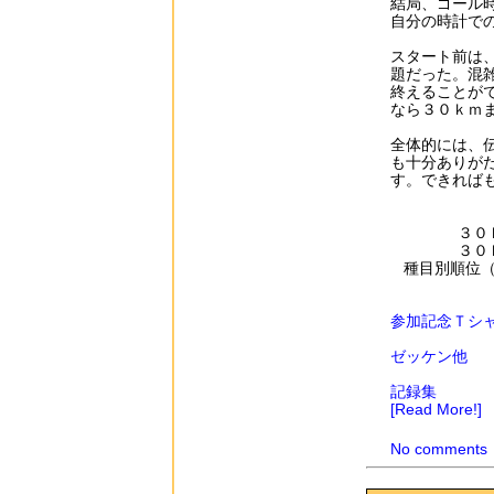
結局、ゴール
自分の時計で
スタート前は
題だった。混
終えることが
なら３０ｋｍ
全体的には、
も十分ありが
す。できれば
３０
３０
種目別順位
参加記念Ｔシ
ゼッケン他
記録集
[Read More!]
No comments