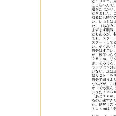
と１０ｋｍ。
ここらへんで
過ぎたばかり
だきました。
取るにも時間
い。いつもは
た。（ちなみ
まずまず順調
ともあるが、
ても、スター
スタートして
い。そう思う
自分はすごい
が、後半つら
２５ｋｍ。リ
き。そろそろ
ラップは５分
いない。足は
残り２ｋｍを
自分で思うよ
なんだが、ご
か（でも混ん
シュだ！２８
「あと１ｋｍ
るのが速すぎ
た。結局ラス
ト１ｋｍは４