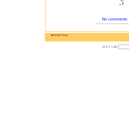
No comments
■Admin Area
ログインID: