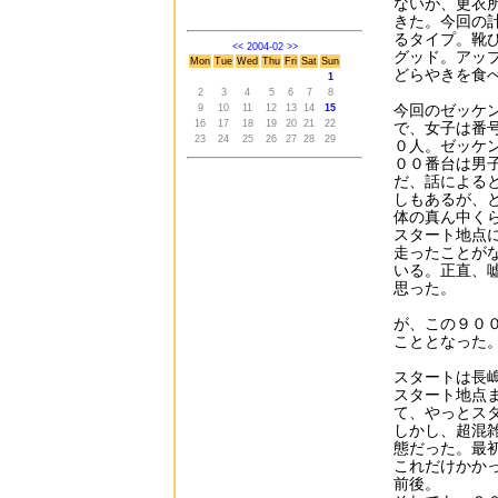
ないが、更衣
きた。今回の
るタイプ。靴
<<
2004-02
>>
グッド。アッ
Mon
Tue
Wed
Thu
Fri
Sat
Sun
どらやきを食
1
2
3
4
5
6
7
8
今回のゼッケ
9
10
11
12
13
14
15
16
17
18
19
20
21
22
で、女子は番
23
24
25
26
27
28
29
０人。ゼッケ
００番台は男
だ、話による
しもあるが、
体の真ん中く
スタート地点
走ったことが
いる。正直、
思った。
が、この９０
こととなった
スタートは長
スタート地点
て、やっとス
しかし、超混
態だった。最
これだけかか
前後。