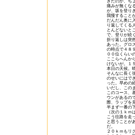
きたのか、ち
痛みが無くな
が、坂を登り
我慢すること
だんだん奥に
り返してくる
とんどないと
で、登りが続
折り返しは突
あった。グロ
の時点で４８
００位くらい
ここらへんか
けないが。１
本日の天候。
そんなに長く
のせいにはで
った。早めの
いだし、この
このコース、
ウンがあるの
際、ラップを
半まず一番の
（次の１ｋｍ
こう往路を走
と思うことが
だ。
２０ｋｍもリ