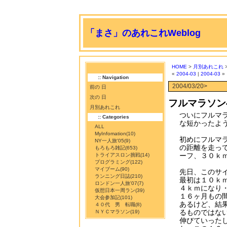
「まさ」のあれこれWeblog
HOME
>
月別あれこれ
>
«
2004-03
|
2004-03
»
:: Navigation
2004/03/20>
前の 日
次の 日
フルマラソン
月別あれこれ
ついにフルマ
:: Categories
な短かったよ
ALL
MyInfomation
(10)
初めにフルマ
NY一人旅'05
(9)
の距離を走っ
もろもろ雑記
(653)
ーフ、３０ｋ
トライアスロン挑戦
(14)
プログラミング
(122)
マイブーム
(90)
先日、このサ
ランニング日誌
(210)
最初は１０ｋ
ロンドン一人旅'07
(7)
４ｋｍになり
仮想日本一周ラン
(39)
１６ヶ月もの
大会参加記
(101)
あるけど、結
４０代 男 転職
(8)
るものではな
ＮＹＣマラソン
(19)
伸びていった