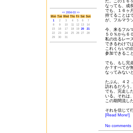
た。この１６
なっても、成
でも、１６ヶ
<<
2004-03
>>
持てることは
Mon
Tue
Wed
Thu
Fri
Sat
Sun
が、フルマラ
1
2
3
4
5
6
7
8
9
10
11
12
13
14
今、来るフル
15
16
17
18
19
20
21
22
23
24
25
26
27
28
５０％から６
29
30
31
私の出るレー
できるわけで
これくらいの
参加できるこ
でも、もし完
か？すべてが
なってみない
たぶん、４２
訪れるだろう
でも、完走し
いる。それは
この期間流し
それを信じて
[Read More!]
No comments