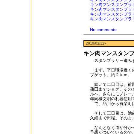
キン肉マンスタンプラ
キン肉マンスタンプラ
キン肉マンスタンプラ
キン肉マンスタンプラ
No comments
2019/02/12>
キン肉マンスタン
スタンプラリー進みま
まず、平日職場近くの
プゲット。約２ｋｍ。
続いて二日目は、前回
蒲田までジョグ。その
ルへ。さらにモノレー
年同様文明の利器使用
で、品川から有楽町は
そして三日目は、池袋
久経由で田端。そのま
なんとなく道が分かっ
予想がついているので