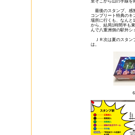
里そこから山の手線を南
最後のスタンプ、感無
コンプリート特典のキ
場所に行くも、なんと1
から、結局1時間半も
んで八重洲側の駅外シ
ＪＲ次は夏のスタンプ
は。