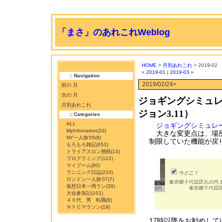
「まさ」のあれこれWeblog
HOME
>
月別あれこれ
> 2019-02
«
2019-01
|
2019-03
»
:: Navigation
2019/02/24>
前の 月
次の 月
ジョギングシミュレ
月別あれこれ
ジョン3.11）
:: Categories
ALL
ジョギングシミュレ
MyInfomation
(10)
大きな変更点は、場所検
NY一人旅'05
(9)
制限していた機能が戻
もろもろ雑記
(653)
トライアスロン挑戦
(14)
プログラミング
(122)
マイブーム
(90)
ランニング日誌
(210)
ロンドン一人旅'07
(7)
仮想日本一周ラン
(39)
大会参加記
(101)
４０代 男 転職
(8)
ＮＹＣマラソン
(19)
17時以降をお勧めして