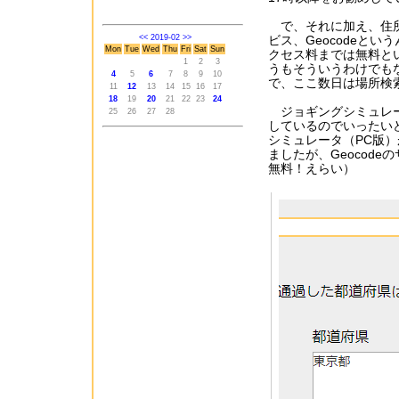
で、それに加え、住所
<<
2019-02
>>
ビス、Geocodeと
Mon
Tue
Wed
Thu
Fri
Sat
Sun
クセス料までは無料と
1
2
3
うもそういうわけでも
4
5
6
7
8
9
10
で、ここ数日は場所検
11
12
13
14
15
16
17
18
19
20
21
22
23
24
ジョギングシミュレ
25
26
27
28
しているのでいったい
シミュレータ（PC版
ましたが、Geocode
無料！えらい）