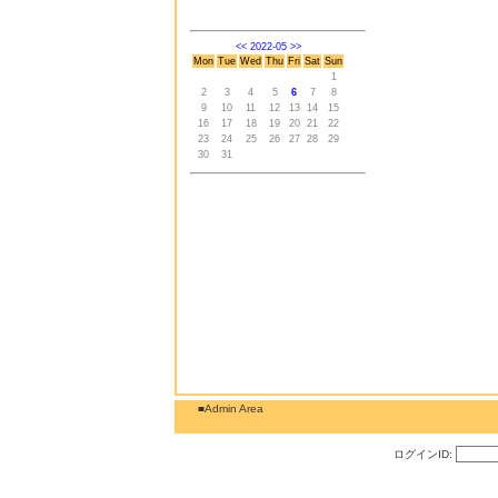
<<
2022-05
>>
Mon
Tue
Wed
Thu
Fri
Sat
Sun
1
2
3
4
5
6
7
8
9
10
11
12
13
14
15
16
17
18
19
20
21
22
23
24
25
26
27
28
29
30
31
■Admin Area
ログインID: