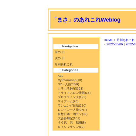
「まさ」のあれこれWeblog
HOME
>
月別あれこれ
«
2022-05-06
|
2022-0
:: Navigation
前の 日
次の 日
月別あれこれ
:: Categories
ALL
MyInfomation
(10)
NY一人旅'05
(9)
もろもろ雑記
(653)
トライアスロン挑戦
(14)
プログラミング
(122)
マイブーム
(90)
ランニング日誌
(210)
ロンドン一人旅'07
(7)
仮想日本一周ラン
(39)
大会参加記
(101)
４０代 男 転職
(8)
ＮＹＣマラソン
(19)